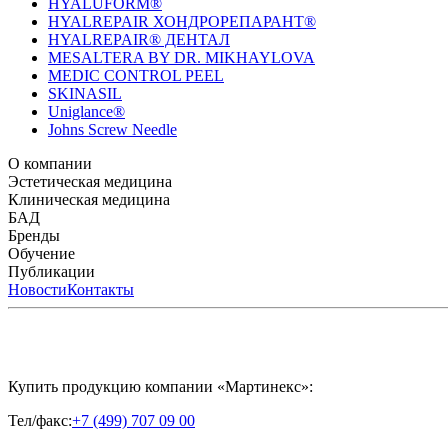
HYALUFORM®
HYALREPAIR ХОНДРОРЕПАРАНТ®
HYALREPAIR® ДЕНТАЛ
MESALTERA BY DR. MIKHAYLOVA
MEDIC CONTROL PEEL
SKINASIL
Uniglance®
Johns Screw Needle
О компании
История компании
Эстетическая медицина
Научный центр
Учебный центр
Патенты
Лабо
Биорепарация
Клиническая медицина
Филлеры
Биоревитализация
Мезотерапия
Химичес
HYALREPAIR® CHONDROreparant
БАД
HYALREPAIR® DENTAL
CYTOHYALEX
Бренды
APRILINE®
Обучение
Astrali
CYTOHYALEX®
GERnétic International
HYAL
MIKHAYLOVA
Расписание мероприятий
Публикации
MEDIC CONTROL PEEL
Программы обучения
SKINASIL
Преподаватели
Uniglance®
З
ЖУРНАЛ LES NOUVELLES ESTHÉTIQUES
Новости
Контакты
ЖУРНАЛ «ИНЪ
Купить продукцию компании «Мартинекс»:
Тел/факс:
+7 (499) 707 09 00