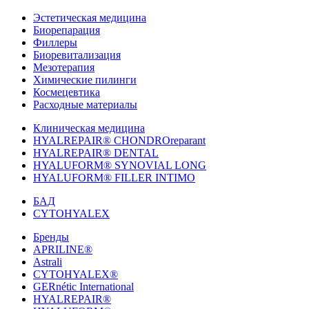
Эстетическая медицина
Биорепарация
Филлеры
Биоревитализация
Мезотерапия
Химические пилинги
Космецевтика
Расходные материалы
Клиническая медицина
HYALREPAIR® CHONDROreparant
HYALREPAIR® DENTAL
HYALUFORM® SYNOVIAL LONG
HYALUFORM® FILLER INTIMO
БАД
CYTOHYALEX
Бренды
APRILINE®
Astrali
CYTOHYALEX®
GERnétic International
HYALREPAIR®