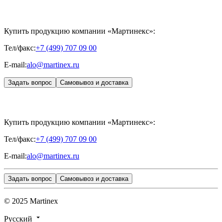
CONTROL PEEL
«МЕЗОТЕРАПИЯ»
SKINASIL
Uniglance®
Johns Screw Needle
Купить продукцию компании «Мартинекс»:
Тел/факс:
+7 (499) 707 09 00
E-mail:
alo@martinex.ru
Задать вопрос
Самовывоз и доставка
Купить продукцию компании «Мартинекс»:
Тел/факс:
+7 (499) 707 09 00
E-mail:
alo@martinex.ru
Задать вопрос
Самовывоз и доставка
© 2025 Martinex
Русский