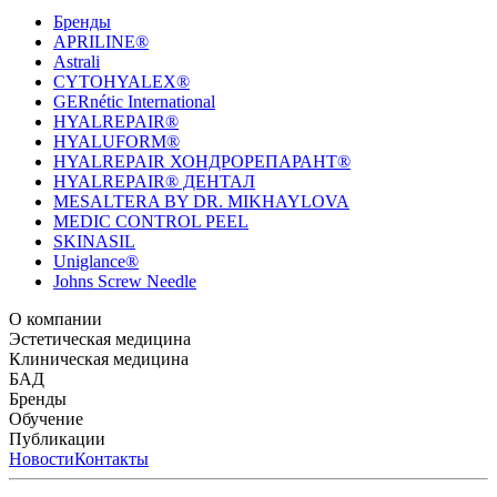
Бренды
APRILINE®
Astrali
CYTOHYALEX®
GERnétic International
HYALREPAIR®
HYALUFORM®
HYALREPAIR ХОНДРОРЕПАРАНТ®
HYALREPAIR® ДЕНТАЛ
MESALTERA BY DR. MIKHAYLOVA
MEDIC CONTROL PEEL
SKINASIL
Uniglance®
Johns Screw Needle
О компании
История компании
Эстетическая медицина
Научный центр
Учебный
центр
Биорепарация
Клиническая медицина
Патенты
Филлеры
Лаборатория
Биоревитализация
Национальное Общество
Мезотерапия
Химичес
Мезотерапии
пилинги
HYALREPAIR® CHONDROreparant
БАД
Космецевтика
Карьера
Расходные материалы
HYALREPAIR®
DENTAL
CYTOHYALEX
Бренды
HYALUFORM® SYNOVIAL LONG
HYALUFORM®
FILLER INTIMO
APRILINE®
Обучение
Astrali
CYTOHYALEX®
GERnétic
International
Расписание мероприятий
Публикации
HYALREPAIR®
Программы
HYALUFORM®
HYALREPAIR
ХОНДРОРЕПАРАНТ®
обучения
ЖУРНАЛ LES NOUVELLES ESTHÉTIQUES
Новости
Контакты
Преподаватели
HYALREPAIR®
Записи мероприятий
ЖУРНАЛ
ДЕНТАЛ
«ИНЪЕКЦИОННАЯ КОСМЕТОЛОГИЯ»
MESALTERA BY DR. MIKHAYLOVA
ЖУРНАЛ
MEDIC