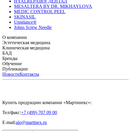
HYALREPAIR® ДЕНТАЛ
MESALTERA BY DR. MIKHAYLOVA
MEDIC CONTROL PEEL
SKINASIL
Uniglance®
Johns Screw Needle
О компании
История компании
Эстетическая медицина
Научный центр
Учебный
центр
Биорепарация
Клиническая медицина
Патенты
Филлеры
Лаборатория
Биоревитализация
Национальное Общество
Мезотерапия
Химичес
Мезотерапии
пилинги
HYALREPAIR® CHONDROreparant
БАД
Космецевтика
Карьера
Расходные материалы
HYALREPAIR®
DENTAL
CYTOHYALEX
Бренды
HYALUFORM® SYNOVIAL LONG
HYALUFORM®
FILLER INTIMO
APRILINE®
Обучение
Astrali
CYTOHYALEX®
GERnétic
International
Расписание мероприятий
Публикации
HYALREPAIR®
Программы
HYALUFORM®
HYALREPAIR
ХОНДРОРЕПАРАНТ®
обучения
ЖУРНАЛ LES NOUVELLES ESTHÉTIQUES
Новости
Контакты
Преподаватели
HYALREPAIR®
Записи мероприятий
ЖУРНАЛ
ДЕНТАЛ
«ИНЪЕКЦИОННАЯ КОСМЕТОЛОГИЯ»
MESALTERA BY DR. MIKHAYLOVA
ЖУРНАЛ
MEDIC
CONTROL PEEL
«МЕЗОТЕРАПИЯ»
SKINASIL
Uniglance®
Johns Screw Needle
Купить продукцию компании «Мартинекс»:
Тел/факс:
+7 (499) 707 09 00
E-mail:
alo@martinex.ru