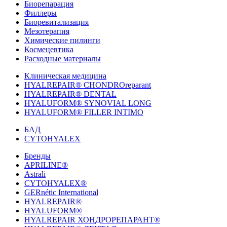
Биорепарация
Филлеры
Биоревитализация
Мезотерапия
Химические пилинги
Космецевтика
Расходные материалы
Клиническая медицина
HYALREPAIR® CHONDROreparant
HYALREPAIR® DENTAL
HYALUFORM® SYNOVIAL LONG
HYALUFORM® FILLER INTIMO
БАД
CYTOHYALEX
Бренды
APRILINE®
Astrali
CYTOHYALEX®
GERnétic International
HYALREPAIR®
HYALUFORM®
HYALREPAIR ХОНДРОРЕПАРАНТ®