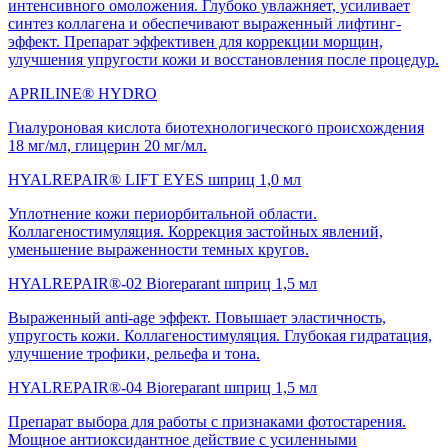
интенсивного омоложения. Глубоко увлажняет, усиливает
синтез коллагена и обеспечивают выраженный лифтинг-
эффект. Препарат эффективен для коррекции морщин,
улучшения упругости кожи и восстановления после процедур.
APRILINE® HYDRO
Гиалуроновая кислота биотехнологического происхождения
18 мг/мл, глицерин 20 мг/мл.
HYALREPAIR® LIFT EYES шприц 1,0 мл
Уплотнение кожи периорбитальной области.
Коллагеностимуляция. Коррекция застойных явлений,
уменьшение выраженности темных кругов.
HYALREPAIR®-02 Bioreparant шприц 1,5 мл
Выраженный anti-age эффект. Повышает эластичность,
упругость кожи. Коллагеностимуляция. Глубокая гидратация,
улучшение трофики, рельефа и тона.
HYALREPAIR®-04 Bioreparant шприц 1,5 мл
Препарат выбора для работы с признаками фотостарения.
Мощное антиоксидантное действие с усиленными