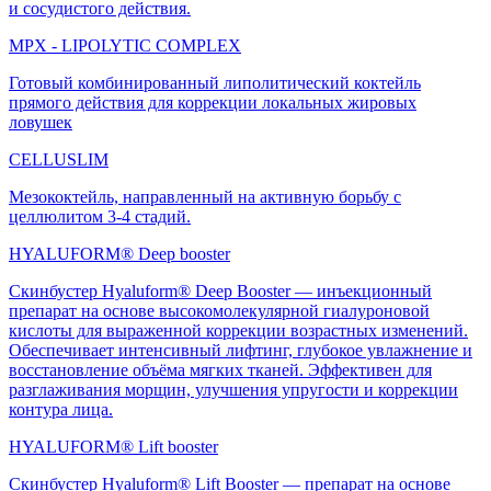
и сосудистого действия.
MPX - LIPOLYTIC COMPLEX
Готовый комбинированный липолитический коктейль
прямого действия для коррекции локальных жировых
ловушек
CELLUSLIM
Мезококтейль, направленный на активную борьбу с
целлюлитом 3-4 стадий.
HYALUFORM® Deep booster
Скинбустер Hyaluform® Deep Booster — инъекционный
препарат на основе высокомолекулярной гиалуроновой
кислоты для выраженной коррекции возрастных изменений.
Обеспечивает интенсивный лифтинг, глубокое увлажнение и
восстановление объёма мягких тканей. Эффективен для
разглаживания морщин, улучшения упругости и коррекции
контура лица.
HYALUFORM® Lift booster
Скинбустер Hyaluform® Lift Booster — препарат на основе