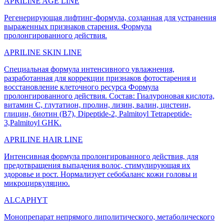
APRILINE AGE LINE
Регенерирующая лифтинг-формула, созданная для устранения
выраженных признаков старения. Формула
пролонгированного действия.
APRILINE SKIN LINE
Специальная формула интенсивного увлажнения,
разработанная для коррекции признаков фотостарения и
восстановление клеточного ресурса Формула
пролонгированного действия. Состав: Гиалуроновая кислота,
витамин С, глутатион, пролин, лизин, валин, цистеин,
глицин, биотин (B7), Dipeptide-2, Palmitoyl Tetrapeptide-
3,Palmitoyl GHK.
APRILINE HAIR LINE
Интенсивная формула пролонгированного действия, для
предотвращения выпадения волос, стимулирующая их
здоровье и рост. Нормализует себобаланс кожи головы и
микроциркуляцию.
ALCAPHYT
Монопрепарат непрямого липолитического, метаболического