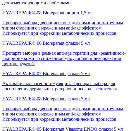
депигментирующими свойствами.
HYALREPAIR®-08 Bioreparant шприц 1,5 мл
Препарат выбора для пациентов с деформационно-отечным
типом старения с выраженным anti-age эффектом.
Используется при коррекции метаболических процессов.
HYALREPAIR®-06 Bioreparant флакон 5 мл
Препарат выбора в рамках anti-age терапии для «реактивной»,
«жирной» кожи со сниженной упругостью и некорректной
цветопередачей.
HYALREPAIR®-07 Bioreparant флакон 5 мл
Активация коллагеностимуляции. Препарат выбора для
восполнения дермальных резервов и неоколлагеногенеза.
HYALREPAIR®-08 Bioreparant флакон 5 мл
Препарат выбора для пациентов с деформационно-отечным
типом старения с выраженным anti-age эффектом.
Используется при коррекции метаболических процессов.
HYALREPAIR®-05 Bioreparant Vitasome ENDO флакон 5 мл