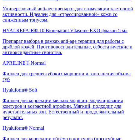
Универсальный anti-age препарат для стимуляции клеточной
активности. Идеален для «стрессированной» кожи со
сниженным тонусом.
HYALREPAIR®-10 Bioreparant Vitasome EXO флакон 5 мл
Препарат выбора в рамках anti-age терапии для работы с
дряблой кожей. Противовоспалительные, себостатические и
антиоксидантные свойства.
APRILINE® Normal
Филлер для среднеглубоких морщини и заполнения объема
губ
Hyaluform® Soft
Филлер для коррекции мелких морщин, моделирования
контуров и возрастной атрофии. Мягкий, подходит для
чувствительных зон. Естественный и продолжительный
результат.
Hyaluform® Normal
Филлер для коррекции объёма и контуров (носогубные