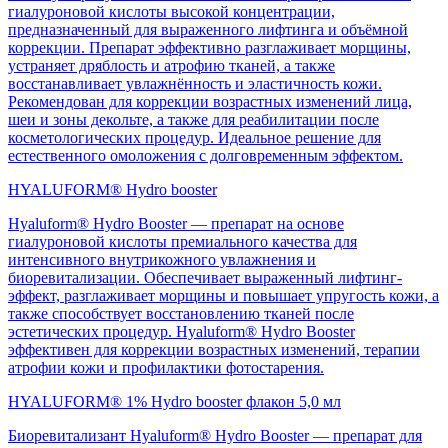
гиалуроновой кислоты высокой концентрации,
предназначенный для выраженного лифтинга и объёмной
коррекции. Препарат эффективно разглаживает морщины,
устраняет дряблость и атрофию тканей, а также
восстанавливает увлажнённость и эластичность кожи.
Рекомендован для коррекции возрастных изменений лица,
шеи и зоны декольте, а также для реабилитации после
косметологических процедур. Идеальное решение для
естественного омоложения с долговременным эффектом.
HYALUFORM® Hydro booster
Hyaluform® Hydro Booster — препарат на основе
гиалуроновой кислоты премиального качества для
интенсивного внутрикожного увлажнения и
биоревитализации. Обеспечивает выраженный лифтинг-
эффект, разглаживает морщины и повышает упругость кожи, а
также способствует восстановлению тканей после
эстетических процедур. Hyaluform® Hydro Booster
эффективен для коррекции возрастных изменений, терапии
атрофии кожи и профилактики фотостарения.
HYALUFORM® 1% Hydro booster флакон 5,0 мл
Биоревитализант Hyaluform® Hydro Booster — препарат для