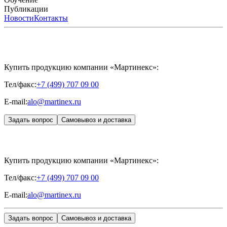
International
Расписание мероприятий
Публикации
HYALREPAIR®
Программы
HYALUFORM®
HYALREPAIR
ХОНДРОРЕПАРАНТ®
обучения
ЖУРНАЛ LES NOUVELLES ESTHÉTIQUES
Новости
Контакты
Преподаватели
HYALREPAIR®
Записи мероприятий
ЖУРНАЛ
ДЕНТАЛ
«ИНЪЕКЦИОННАЯ КОСМЕТОЛОГИЯ»
MESALTERA BY DR. MIKHAYLOVA
ЖУРНАЛ
MEDIC
CONTROL PEEL
«МЕЗОТЕРАПИЯ»
SKINASIL
Uniglance®
Johns Screw Needle
Купить продукцию компании «Мартинекс»:
Тел/факс:
+7 (499) 707 09 00
E-mail:
alo@martinex.ru
Задать вопрос
Самовывоз и доставка
Купить продукцию компании «Мартинекс»:
Тел/факс:
+7 (499) 707 09 00
E-mail:
alo@martinex.ru
Задать вопрос
Самовывоз и доставка