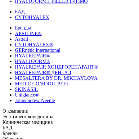
HYALUFORM® FILLER INTIMO
БАД
CYTOHYALEX
Бренды
APRILINE®
Astrali
CYTOHYALEX®
GERnétic International
HYALREPAIR®
HYALUFORM®
HYALREPAIR ХОНДРОРЕПАРАНТ®
HYALREPAIR® ДЕНТАЛ
MESALTERA BY DR. MIKHAYLOVA
MEDIC CONTROL PEEL
SKINASIL
Uniglance®
Johns Screw Needle
О компании
История компании
Эстетическая медицина
Научный центр
Учебный
центр
Биорепарация
Клиническая медицина
Патенты
Филлеры
Лаборатория
Биоревитализация
Национальное Общество
Мезотерапия
Химичес
Мезотерапии
пилинги
HYALREPAIR® CHONDROreparant
БАД
Космецевтика
Карьера
Расходные материалы
HYALREPAIR®
DENTAL
CYTOHYALEX
Бренды
HYALUFORM® SYNOVIAL LONG
HYALUFORM®
FILLER INTIMO
APRILINE®
Обучение
Astrali
CYTOHYALEX®
GERnétic