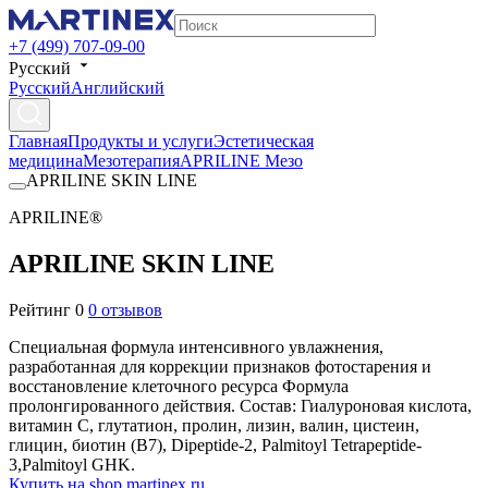
+7 (499) 707-09-00
Русский
Русский
Английский
Главная
Продукты и услуги
Эстетическая
медицина
Мезотерапия
APRILINE Мезо
APRILINE SKIN LINE
APRILINE®
APRILINE SKIN LINE
Рейтинг 0
0 отзывов
Специальная формула интенсивного увлажнения,
разработанная для коррекции признаков фотостарения и
восстановление клеточного ресурса Формула
пролонгированного действия. Состав: Гиалуроновая кислота,
витамин С, глутатион, пролин, лизин, валин, цистеин,
глицин, биотин (B7), Dipeptide-2, Palmitoyl Tetrapeptide-
3,Palmitoyl GHK.
Купить на shop.martinex.ru