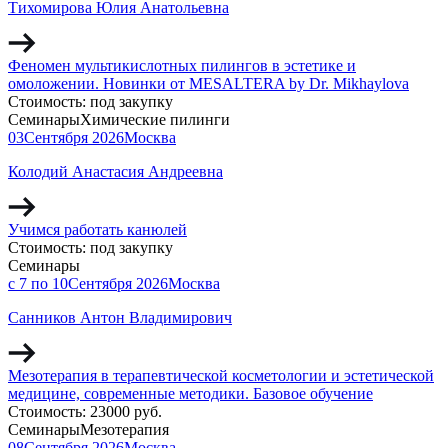
Тихомирова Юлия Анатольевна
Феномен мультикислотных пилингов в эстетике и
омоложении. Новинки от MESALTERA by Dr. Mikhaylova
Стоимость:
под закупку
Семинары
Химические пилинги
03
Сентября
2026
Москва
Колодий Анастасия Андреевна
Учимся работать канюлей
Стоимость:
под закупку
Семинары
с 7 по 10
Сентября
2026
Москва
Санников Антон Владимирович
Мезотерапия в терапевтической косметологии и эстетической
медицине, современные методики. Базовое обучение
Стоимость:
23000 руб.
Семинары
Мезотерапия
08
Сентября
2026
Москва