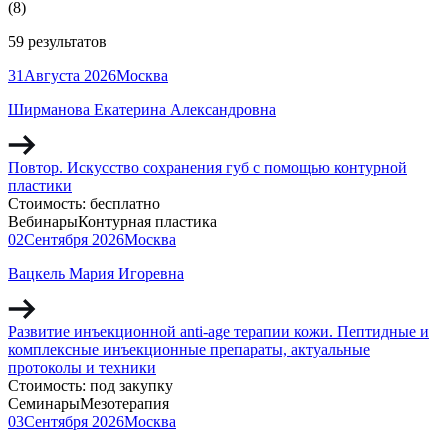
(
8
)
59 результатов
31
Августа
2026
Москва
Ширманова Екатерина Александровна
Повтор. Искусство сохранения губ с помощью контурной
пластики
Стоимость:
бесплатно
Вебинары
Контурная пластика
02
Сентября
2026
Москва
Вацкель Мария Игоревна
Развитие инъекционной anti-age терапии кожи. Пептидные и
комплексные инъекционные препараты, актуальные
протоколы и техники
Стоимость:
под закупку
Семинары
Мезотерапия
03
Сентября
2026
Москва