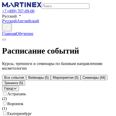
+7 (499) 707-09-00
Русский
Русский
Английский
Главная
Обучение
Расписание событий
Курсы, тренинги и семинары по базовым направлениям
косметологии
Все события
Вебинары
(
5
)
Мероприятия
(
5
)
Семинары
(
44
)
Тренинги
(
5
)
Город
Астрахань
(
2
)
Воронеж
(
1
)
Екатеринбург