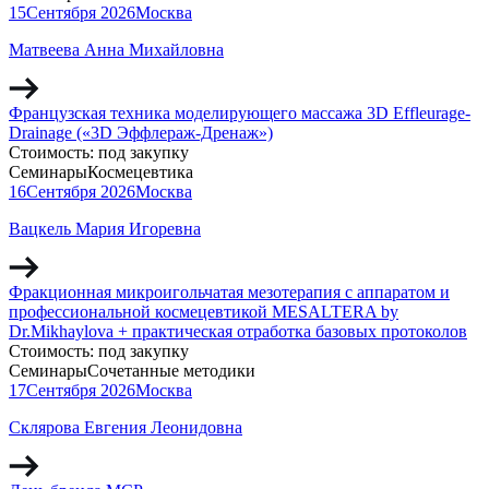
15
Сентября
2026
Москва
Матвеева Анна Михайловна
Французская техника моделирующего массажа 3D Effleurage-
Drainage («3D Эффлераж-Дренаж»)
Стоимость:
под закупку
Семинары
Космецевтика
16
Сентября
2026
Москва
Вацкель Мария Игоревна
Фракционная микроигольчатая мезотерапия с аппаратом и
профессиональной космецевтикой MESALTERA by
Dr.Mikhaylova + практическая отработка базовых протоколов
Стоимость:
под закупку
Семинары
Сочетанные методики
17
Сентября
2026
Москва
Склярова Евгения Леонидовна