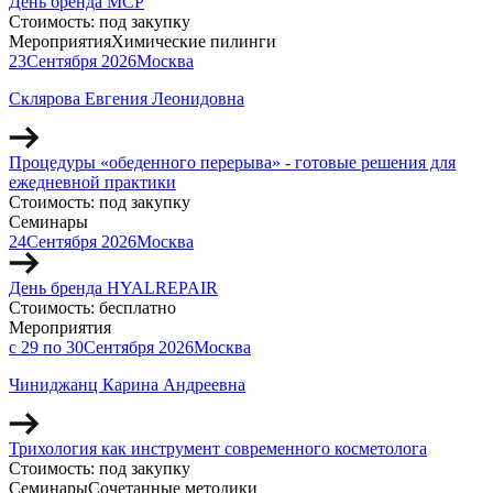
День бренда MCP
Стоимость:
под закупку
Мероприятия
Химические пилинги
23
Сентября
2026
Москва
Склярова Евгения Леонидовна
Процедуры «обеденного перерыва» - готовые решения для
ежедневной практики
Стоимость:
под закупку
Семинары
24
Сентября
2026
Москва
День бренда HYALREPAIR
Стоимость:
бесплатно
Мероприятия
с 29 по 30
Сентября
2026
Москва
Чиниджанц Карина Андреевна
Трихология как инструмент современного косметолога
Стоимость:
под закупку
Семинары
Сочетанные методики