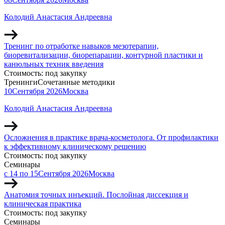
Колодий Анастасия Андреевна
Тренинг по отработке навыков мезотерапии,
биоревитализации, биорепарации, контурной пластики и
канюльных техник введения
Стоимость:
под закупку
Тренинги
Сочетанные методики
10
Сентября
2026
Москва
Колодий Анастасия Андреевна
Осложнения в практике врача-косметолога. От профилактики
к эффективному клиническому решению
Стоимость:
под закупку
Семинары
с 14 по 15
Сентября
2026
Москва
Анатомия точных инъекций. Послойная диссекция и
клиническая практика
Стоимость:
под закупку
Семинары