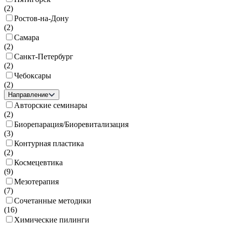
(
2
)
Ростов-на-Дону
(
2
)
Самара
(
2
)
Санкт-Петербург
(
2
)
Чебоксары
(
2
)
Направление
Авторские семинары
(
2
)
Биорепарация/Биоревитализация
(
3
)
Контурная пластика
(
2
)
Космецевтика
(
9
)
Мезотерапия
(
7
)
Сочетанные методики
(
16
)
Химические пилинги