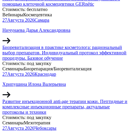
помощью клеточной космецевтики GERnétic
Стоимость:
бесплатно
Вебинары
Космецевтика
27
Августа
2026
Самара
Ничунаева Дарья Александровна
Биоревитализация в практике косметолога: рациональный
выбор препаратов. Индивидуальный протокол эффективной
процедуры. Базовое обучение
Стоимость:
под закупку
Семинары
Биорепарация/Биоревитализация
27
Августа
2026
Краснодар
Хрипушина Илона Валерьевна
Развитие инъекционной anti-age терапии кожи. Пептидные и
комплексные инъекционные препараты, актуальные
протоколы и техники
Стоимость:
под закупку
Семинары
Мезотерапия
27
Августа
2026
Чебоксары