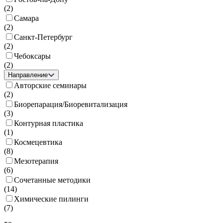
(
2
)
Самара
(
2
)
Санкт-Петербург
(
2
)
Чебоксары
(
2
)
Направление
Авторские семинары
(
2
)
Биорепарация/Биоревитализация
(
3
)
Контурная пластика
(
1
)
Космецевтика
(
8
)
Мезотерапия
(
6
)
Сочетанные методики
(
14
)
Химические пилинги
(
7
)