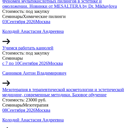
Феномен мультикислотных пилингов в эстетике и
омоложении. Новинки от MESALTERA by Dr. Mikhaylova
Стоимость:
под закупку
Семинары
Химические пилинги
03
Сентября
2026
Москва
Колодий Анастасия Андреевна
Учимся работать канюлей
Стоимость:
под закупку
Семинары
с 7 по 10
Сентября
2026
Москва
Санников Антон Владимирович
Мезотерапия в терапевтической косметологии и эстетической
медицине, современные методики. Базовое обучение
Стоимость:
23000 руб.
Семинары
Мезотерапия
08
Сентября
2026
Москва
Колодий Анастасия Андреевна