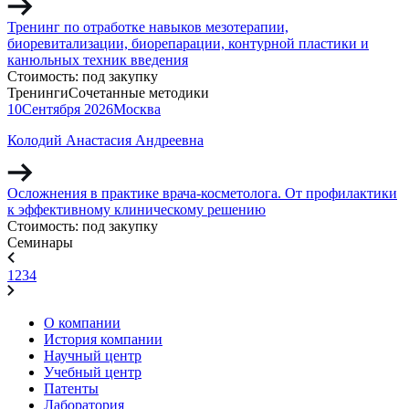
Тренинг по отработке навыков мезотерапии,
биоревитализации, биорепарации, контурной пластики и
канюльных техник введения
Стоимость:
под закупку
Тренинги
Сочетанные методики
10
Сентября
2026
Москва
Колодий Анастасия Андреевна
Осложнения в практике врача-косметолога. От профилактики
к эффективному клиническому решению
Стоимость:
под закупку
Семинары
1
2
3
4
О компании
История компании
Научный центр
Учебный центр
Патенты
Лаборатория