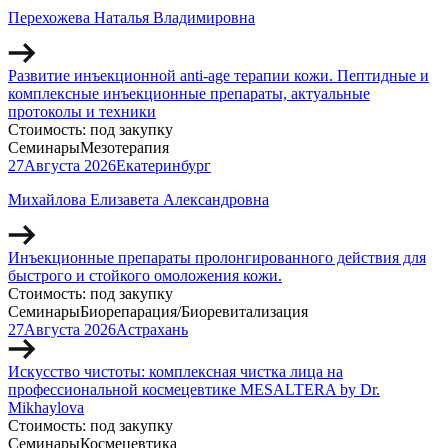
Перехожева Наталья Владимировна
Развитие инъекционной anti-age терапии кожи. Пептидные и
комплексные инъекционные препараты, актуальные
протоколы и техники
Стоимость:
под закупку
Семинары
Мезотерапия
27
Августа
2026
Екатеринбург
Михайлова Елизавета Александровна
Инъекционные препараты пролонгированного действия для
быстрого и стойкого омоложения кожи.
Стоимость:
под закупку
Семинары
Биорепарация/Биоревитализация
27
Августа
2026
Астрахань
Искусство чистоты: комплексная чистка лица на
профессиональной космецевтике MESALTERA by Dr.
Mikhaylova
Стоимость:
под закупку
Семинары
Космецевтика