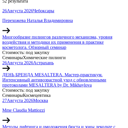
52 результата
26
Августа
2026
Чебоксары
Перехожева Наталья Владимировна
Многообразие пилингов различного механизма, уровня
воздействия и методики их применения в практике
косметолога. Обзорный семинар
Стоимость:
под закупку
Семинары
Химические пилинги
26
Августа
2026
Астрахань
ДЕНЬ БРЕНДА MESALTERA. Мастер-практикум.
Интенсивный антивозрастной уход с обновленными
протоколами MESALTERA by Dr. Mikhaylova
Стоимость:
под закупку
Семинары
Космецевтика
27
Августа
2026
Москва
Mme Claudia Mattiozzi
Методы лифтинга и омоложения бюста и зоны декольте с