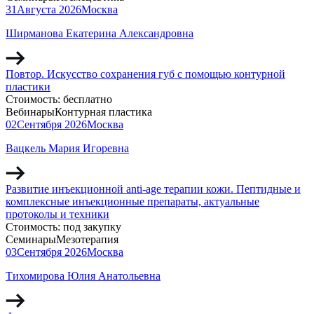
31
Августа
2026
Москва
Ширманова Екатерина Александровна
Повтор. Искусство сохранения губ с помощью контурной
пластики
Стоимость:
бесплатно
Вебинары
Контурная пластика
02
Сентября
2026
Москва
Вацкель Мария Игоревна
Развитие инъекционной anti-age терапии кожи. Пептидные и
комплексные инъекционные препараты, актуальные
протоколы и техники
Стоимость:
под закупку
Семинары
Мезотерапия
03
Сентября
2026
Москва
Тихомирова Юлия Анатольевна