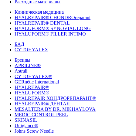
Расходные материалы
Клиническая медицина
HYALREPAIR® CHONDROreparant
HYALREPAIR® DENTAL
HYALUFORM® SYNOVIAL LONG
HYALUFORM® FILLER INTIMO
БАД
CYTOHYALEX
Бренды
APRILINE®
Astrali
CYTOHYALEX®
GERnétic International
HYALREPAIR®
HYALUFORM®
HYALREPAIR ХОНДРОРЕПАРАНТ®
HYALREPAIR® ДЕНТАЛ
MESALTERA BY DR. MIKHAYLOVA
MEDIC CONTROL PEEL
SKINASIL
Uniglance®
Johns Screw Needle