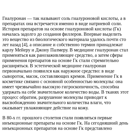
Гиалуронан — так называют соль гиалуроновой кислоты, а в
препаратах она встречается именно в виде натриевой соли.
История препаратов на основе гиалуроновой кислоты (Гк)
началась задолго до создания филлеров. Впервые выделить
это вещество из биологического материала удалось почти сто
лет назад [4], а описание и собственно термин принадлежат
карлу Мейеру и Джону Палмеру. В медицине гиалуронан стал
применяться как ранозаживляющее средство, а затем сферы
применения препаратов на основе Гк стали стремительно
расширяться. В эстетической медицине гиалуронан
первоначально появился как наружное средство: в виде
сывороток, масок, составляющих кремов. Применение Гк в
косметике связано с основной особенностью молекулы: она
имеет чрезвычайно высокую гигроскопичность, способна
удержать на себе значительное количество воды. В тканях этот
процесс обратим, разрушение молекулы приводит к
высвобождению значительного количества влаги, что
оказывает увлажняющее действие на кожу.
В 80-х гг. прошлого столетия стали появляться первые
инъекционные препараты на основе Гк. На сегодняшний день
инъекционных препаратов на основе Гк представлено