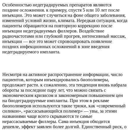
Особенностью недеградируемых препаратов являются
поздние осложнения. к примеру, спустя 5 или 10 лет после
инъекции. Это может случиться на фоне общего заболевания,
изменений условий жизни, климата. Нередкая ситуация, когда
пациенты обращаются на повторную коррекцию после
инъекции недеградиуемых филлеров. Воздействие
радиочастотами или глубокий прогрев, интенсивный массаж,
инъекции — все это может спровоцировать появление
поздних инфекционных осложнений в зоне введения
недеградируемого импланта.
Несмотря на активное распространение информации, число
пациентов, которым инъекцировались биополимеры,
продолжает расти. к сожалению, эта тенденция вновь набрала
обороты за последние пару лет, что можно связать с
экономическим кризисом и закономерным повышением цен
на биодеградируемые импланты. При этом в рекламе
биополимеров используются такие трюки, как «современный
силикон», «рассасывающийся полимер» — увы, за этими
названиями чаще всего скрываются те самые
нерассасываемые филлеры. Сама инъекция обходится
дешевле, эффект заявлен более долгий. Единственный риск, о