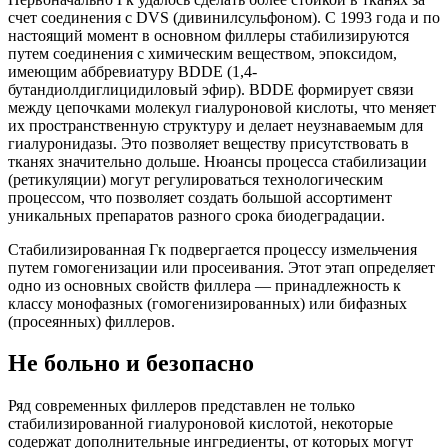
счет соединения с DVS (дивинилсульфоном). С 1993 года и по
настоящий момент в основном филлеры стабилизируются
путем соединения с химическим веществом, эпоксидом,
имеющим аббревиатуру BDDE (1,4-
бутандиолдиглицидиловый эфир). BDDE формирует связи
между цепочками молекул гиалуроновой кислоты, что меняет
их пространственную структуру и делает неузнаваемым для
гиалуронидазы. Это позволяет веществу присутствовать в
тканях значительно дольше. Нюансы процесса стабилизации
(ретикуляции) могут регулироваться технологическим
процессом, что позволяет создать большой ассортимент
уникальных препаратов разного срока биодеградации.
Стабилизированная Гк подвергается процессу измельчения
путем гомогенизации или просеивания. Этот этап определяет
одно из основных свойств филлера — принадлежность к
классу монофазных (гомогенизированных) или бифазных
(просеянных) филлеров.
Не больно и безопасно
Ряд современных филлеров представлен не только
стабилизированной гиалуроновой кислотой, некоторые
содержат дополнительные ингредиенты, от которых могут