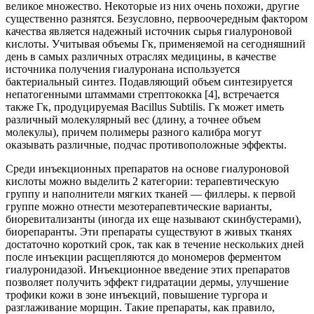
великое множество. Некоторые из них очень похожи, другие
существенно разнятся. Безусловно, первоочередным фактором
качества является надежный источник сырья гиалуроновой
кислоты. Учитывая объемы Гк, применяемой на сегодняшний
день в самых различных отраслях медицины, в качестве
источника получения гиалуронана используется
бактериальный синтез. Подавляющий объем синтезируется
непатогенными штаммами стрептококка [4], встречается
также Гк, продуцируемая Bacillus Subtilis. Гк может иметь
различный молекулярный вес (длину, а точнее объем
молекулы), причем полимеры разного калибра могут
оказывать различные, подчас противоположные эффекты.
Среди инъекционных препаратов на основе гиалуроновой
кислоты можно выделить 2 категории: терапевтическую
группу и наполнители мягких тканей — филлеры. к первой
группе можно отнести мезотерапевтические варианты,
биоревитализанты (иногда их еще называют скинбустерами),
биорепаранты. Эти препараты существуют в живых тканях
достаточно короткий срок, так как в течение нескольких дней
после инъекции расщепляются до мономеров ферментом
гиалуронидазой. Инъекционное введение этих препаратов
позволяет получить эффект гидратации дермы, улучшение
трофики кожи в зоне инъекций, повышение тургора и
разглаживание морщин. Такие препараты, как правило,