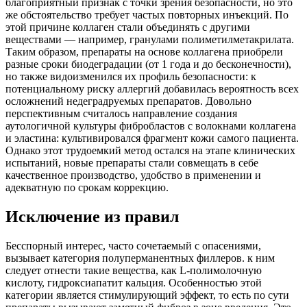
благоприятный признак с точки зрения безопасности, но это
же обстоятельство требует частых повторных инъекций. По
этой причине коллаген стали объединять с другими
веществами — например, гранулами полиметилметакрилата.
Таким образом, препараты на основе коллагена приобрели
разные сроки биодеградации (от 1 года и до бесконечности),
но также видоизменился их профиль безопасности: к
потенциальному риску аллергий добавилась вероятность всех
осложнений недеградруемых препаратов. Довольно
перспективным считалось направление создания
аутологичной культуры фибробластов с волокнами коллагена
и эластина: культивировался фрагмент кожи самого пациента.
Однако этот трудоемкий метод остался на этапе клинических
испытаний, новые препараты стали совмещать в себе
качественное производство, удобство в применении и
адекватную по срокам коррекцию.
Исключение из правил
Бесспорный интерес, часто сочетаемый с опасениями,
вызывает категория полуперманентных филлеров. к ним
следует отнести такие вещества, как L-полимолочную
кислоту, гидроксиапатит кальция. Особенностью этой
категории является стимулирующий эффект, то есть по сути