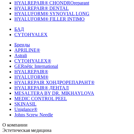
HYALREPAIR® CHONDROreparant
HYALREPAIR® DENTAL
HYALUFORM® SYNOVIAL LONG
HYALUFORM® FILLER INTIMO
БАД
CYTOHYALEX
Бренды
APRILINE®
Astrali
CYTOHYALEX®
GERnétic International
HYALREPAIR®
HYALUFORM®
HYALREPAIR ХОНДРОРЕПАРАНТ®
HYALREPAIR® ДЕНТАЛ
MESALTERA BY DR. MIKHAYLOVA
MEDIC CONTROL PEEL
SKINASIL
Uniglance®
Johns Screw Needle
О компании
История компании
Эстетическая медицина
Научный центр
Учебный