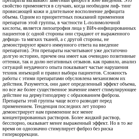
препараты вызывают заметный фиброз в зоне введения. Это
свойство применяется в случаях, когда необходим лиф- тинг
провисающей кожи и длительное восполнение дефицита
объема. Одним из приоритетных показаний применения
препаратов этой группы, в частности L-полимолочной
кислоты, является липоатрофия лица у ВИч-инфицированных
пациентов (с одной стороны они страдают от выраженного
дефици- та мягких тканей, а с другой стороны, не
демонстрируют яркого иммунного ответа на введение
препаратов). Эти препараты насчитывают уже достаточно
долгую историю, причем она имеет как очевидно позитивные
оттенки, так и долю негативных отзывов. как правило, анализ
ситуаций неудачного опыта показывает частые нарушения
техник инъекций и правил выбора пациентов. Сложность
работы с этими препаратами обусловлена механизмом их
действия. Разумеется, они дают определенный эффект объема,
но все же более существенное значение имеет стимулирующее
действие на дерму/гиподерму с образованием фиброза.
Препараты этой группы чаще всего разводят перед
применением. Тенденция последних лет упорно
демонстрирует нам применение все менее
концентрированных растворов. Более жидкий раствор,
бесспорно, оказывает менее выраженный эффект. Но в то же
время он однозначно стимулирует фиброз без риска
гиперкоррекции.