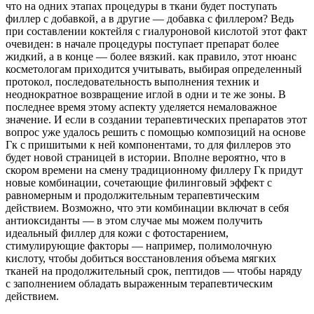
что на одних этапах процедуры в ткани будет поступать
филлер с добавкой, а в другие — добавка с филлером? Ведь
при составлении коктейля с гиалуроновой кислотой этот факт
очевиден: в начале процедуры поступает препарат более
жидкий, а в конце — более вязкий. как правило, этот нюанс
косметологам приходится учитывать, выбирая определенный
протокол, последовательность выполнения техник и
неоднократное возвращение иглой в одни и те же зоны. В
последнее время этому аспекту уделяется немаловажное
значение. И если в создании терапевтических препаратов этот
вопрос уже удалось решить с помощью композиций на основе
Гк с пришитыми к ней компонентами, то для филлеров это
будет новой страницей в истории. Вполне вероятно, что в
скором времени на смену традиционному филлеру Гк придут
новые комбинации, сочетающие филинговый эффект с
равномерным и продолжительным терапевтическим
действием. Возможно, что эти комбинации включат в себя
антиоксиданты — в этом случае мы можем получить
идеальный филлер для кожи с фотостарением,
стимулирующие факторы — например, полимолочную
кислоту, чтобы добиться восстановления объема мягких
тканей на продолжительный срок, пептидов — чтобы наряду
с заполнением обладать выраженным терапевтическим
действием.