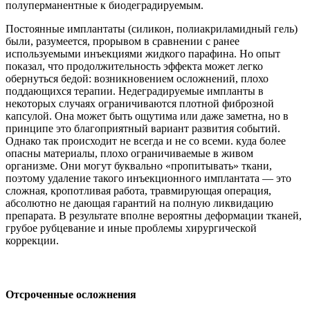
полуперманентные к биодеградируемым.
Постоянные имплантаты (силикон, полиакриламидный гель)
были, разумеется, прорывом в сравнении с ранее
используемыми инъекциями жидкого парафина. Но опыт
показал, что продолжительность эффекта может легко
обернуться бедой: возникновением осложнений, плохо
поддающихся терапии. Недеградируемые импланты в
некоторых случаях ограничиваются плотной фиброзной
капсулой. Она может быть ощутима или даже заметна, но в
принципе это благоприятный вариант развития событий.
Однако так происходит не всегда и не со всеми. куда более
опасны материалы, плохо ограничиваемые в живом
организме. Они могут буквально «пропитывать» ткани,
поэтому удаление такого инъекционного имплантата — это
сложная, кропотливая работа, травмирующая операция,
абсолютно не дающая гарантий на полную ликвидацию
препарата. В результате вполне вероятны деформации тканей,
грубое рубцевание и иные проблемы хирургической
коррекции.
Отсроченные осложнения