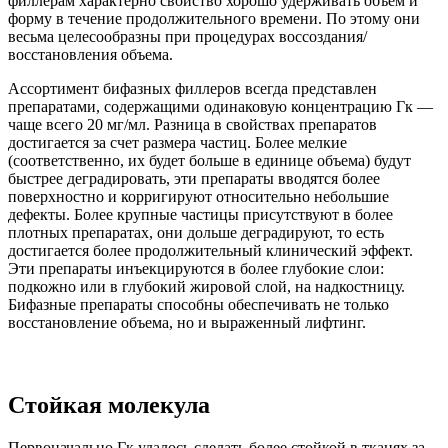
филлерам характерно свойство хорошо удерживать объем и
форму в течение продолжительного времени. По этому они
весьма целесообразны при процедурах воссоздания/
восстановления объема.
Ассортимент бифазных филлеров всегда представлен
препаратами, содержащими одинаковую концентрацию Гк —
чаще всего 20 мг/мл. Разница в свойствах препаратов
достигается за счет размера частиц. Более мелкие
(соответственно, их будет больше в единице объема) будут
быстрее деградировать, эти препараты вводятся более
поверхностно и корригируют относительно небольшие
дефекты. Более крупные частицы присутствуют в более
плотных препаратах, они дольше деградируют, то есть
достигается более продолжительный клинический эффект.
Эти препараты инъекцируются в более глубокие слои:
подкожно или в глубокий жировой слой, на надкостницу.
Бифазные препараты способны обеспечивать не только
восстановление объема, но и выраженный лифтинг.
Стойкая молекула
Первоначально Гк удалось сделать более стойкой в тканях за