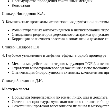
Преимущества проведения сочетанных методик
Кейс-стади
Спикер: Чиниджянц К.А.
3. Комплексные протоколы использования двухфазной системы 
Роль натуральных антиоксидантов в ингибировании тиро
Стимуляция рецепторов дермального матрикса для усиле
Коррекция солнечного эластоза в зонах шеи и декольте к
Спикер: Склярова Е.Л.
4. Глубокое увлажнение и лифтинг-эффект в одной процедуре
Механизмы действия пептидов: модуляция TGF-β и неоко
Стратегии многоуровневого увлажнения с использовани
Оптимизация биодоступности активных компонентов пр
Спикер: Знатдинов Д.И.
Мастер-классы
Процедура биорепарации по зонам: лицо, шея и декольте
Сочетанная процедура мультикислотного пилинга и биор
Сочетанный протокол всесезонного пилинга и мезобусте