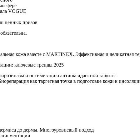
мосфере
рнала VOGUE
ыш ценных призов
обязательна.
еальная кожа вместе с MARTINEX. Эффективная и деликатная те
тации: ключевые тренды 2025
е тирозиназы и оптимизацию антиоксидантной защиты
иорепарация как таргетная точка в подготовке кожи к инсоляци
идермиса до дермы. Многоуровневый подход
ерпигментации