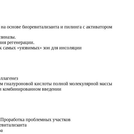
на основе биоревитализанта и пилинга с активатором
зиназы.
ния регенерации.
ак самых «уязвимых» зон для инсоляции
ллагенез
ем гиалуроновой кислоты полной молекулярной массы
и комбинированном введении
. Проработка проблемных участков
евитализанта
ра