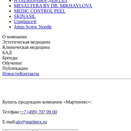
HYALREPAIR® ДЕНТАЛ
MESALTERA BY DR. MIKHAYLOVA
MEDIC CONTROL PEEL
SKINASIL
Uniglance®
Johns Screw Needle
О компании
История компании
Эстетическая медицина
Научный центр
Учебный центр
Патенты
Лабо
Биорепарация
Клиническая медицина
Филлеры
Биоревитализация
Мезотерапия
Химичес
HYALREPAIR® CHONDROreparant
БАД
HYALREPAIR® DENTAL
CYTOHYALEX
Бренды
APRILINE®
Обучение
Astrali
CYTOHYALEX®
GERnétic International
HYAL
MIKHAYLOVA
Расписание мероприятий
Публикации
MEDIC CONTROL PEEL
Программы обучения
SKINASIL
Преподаватели
Uniglance®
З
ЖУРНАЛ LES NOUVELLES ESTHÉTIQUES
Новости
Контакты
ЖУРНАЛ «ИНЪ
Купить продукцию компании «Мартинекс»:
Тел/факс:
+7 (499) 707 09 00
E-mail:
alo@martinex.ru