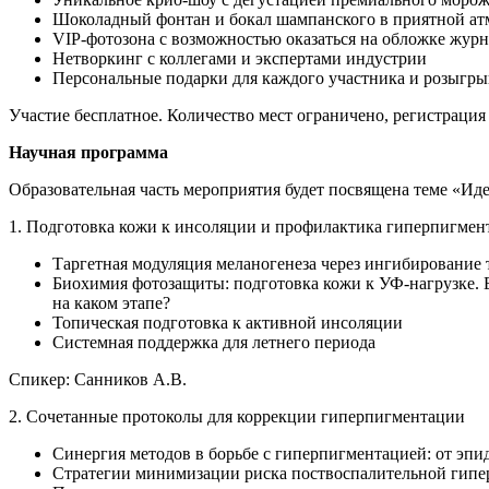
Шоколадный фонтан и бокал шампанского в приятной ат
VIP-фотозона с возможностью оказаться на обложке жу
Нетворкинг с коллегами и экспертами индустрии
Персональные подарки для каждого участника и розыгр
Участие бесплатное. Количество мест ограничено, регистрация 
Научная программа
Образовательная часть мероприятия будет посвящена теме «Ид
1. Подготовка кожи к инсоляции и профилактика гиперпигмен
Таргетная модуляция меланогенеза через ингибировани
Биохимия фотозащиты: подготовка кожи к УФ-нагрузке. Б
на каком этапе?
Топическая подготовка к активной инсоляции
Системная поддержка для летнего периода
Спикер: Санников А.В.
2. Сочетанные протоколы для коррекции гиперпигментации
Синергия методов в борьбе с гиперпигментацией: от эп
Стратегии минимизации риска поствоспалительной гип