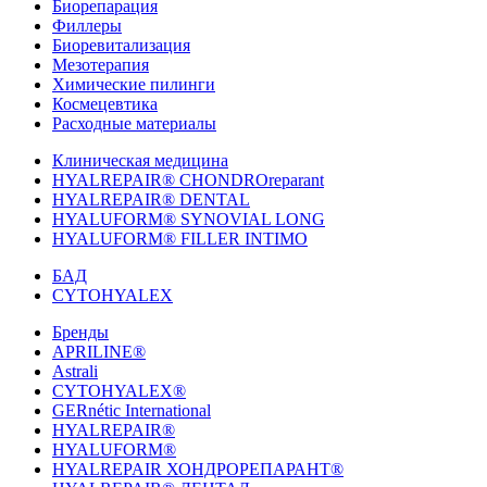
Биорепарация
Филлеры
Биоревитализация
Мезотерапия
Химические пилинги
Космецевтика
Расходные материалы
Клиническая медицина
HYALREPAIR® CHONDROreparant
HYALREPAIR® DENTAL
HYALUFORM® SYNOVIAL LONG
HYALUFORM® FILLER INTIMO
БАД
CYTOHYALEX
Бренды
APRILINE®
Astrali
CYTOHYALEX®
GERnétic International
HYALREPAIR®
HYALUFORM®
HYALREPAIR ХОНДРОРЕПАРАНТ®