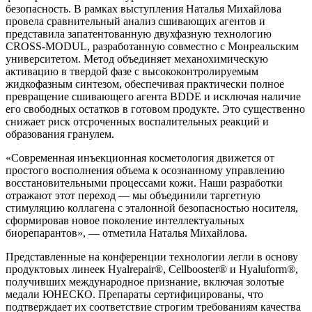
безопасность. В рамках выступления Наталья Михайлова
провела сравнительный анализ сшивающих агентов и
представила запатентованную двухфазную технологию
CROSS-MODUL, разработанную совместно с Монреальским
университетом. Метод объединяет механохимическую
активацию в твердой фазе с высококонтролируемым
жидкофазным синтезом, обеспечивая практически полное
превращение сшивающего агента BDDE и исключая наличие
его свободных остатков в готовом продукте. Это существенно
снижает риск отсроченных воспалительных реакций и
образования гранулем.
«Современная инъекционная косметология движется от
простого восполнения объема к осознанному управлению
восстановительными процессами кожи. Наши разработки
отражают этот переход — мы объединили таргетную
стимуляцию коллагена с эталонной безопасностью носителя,
сформировав новое поколение интеллектуальных
биорепарантов», — отметила Наталья Михайлова.
Представленные на конференции технологии легли в основу
продуктовых линеек Hyalrepair®, Cellbooster® и Hyaluform®,
получивших международное признание, включая золотые
медали ЮНЕСКО. Препараты сертифицированы, что
подтверждает их соответствие строгим требованиям качества