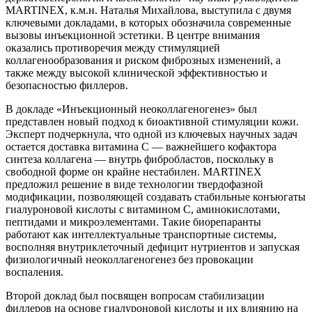
MARTINEX, к.м.н. Наталья Михайлова, выступила с двумя
ключевыми докладами, в которых обозначила современные
вызовы инъекционной эстетики. В центре внимания
оказались противоречия между стимуляцией
коллагенообразования и риском фиброзных изменений, а
также между высокой клинической эффективностью и
безопасностью филлеров.
В докладе «Инъекционный неоколлагеногенез» был
представлен новый подход к биоактивной стимуляции кожи.
Эксперт подчеркнула, что одной из ключевых научных задач
остается доставка витамина C — важнейшего кофактора
синтеза коллагена — внутрь фибробластов, поскольку в
свободной форме он крайне нестабилен. MARTINEX
предложил решение в виде технологии твердофазной
модификации, позволяющей создавать стабильные конъюгаты
гиалуроновой кислоты с витамином C, аминокислотами,
пептидами и микроэлементами. Такие биорепаранты
работают как интеллектуальные транспортные системы,
восполняя внутриклеточный дефицит нутриентов и запуская
физиологичный неоколлагеногенез без провокации
воспаления.
Второй доклад был посвящен вопросам стабилизации
филлеров на основе гиалуроновой кислоты и их влиянию на