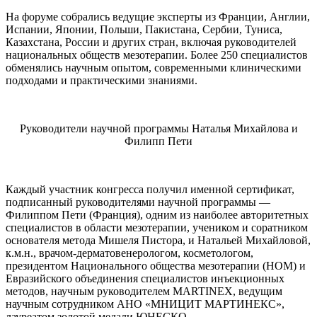
На форуме собрались ведущие эксперты из Франции, Англии,
Испании, Японии, Польши, Пакистана, Сербии, Туниса,
Казахстана, России и других стран, включая руководителей
национальных обществ мезотерапии. Более 250 специалистов
обменялись научным опытом, современными клиническими
подходами и практическими знаниями.
Руководители научной программы Наталья Михайлова и
Филипп Пети
Каждый участник конгресса получил именной сертификат,
подписанный руководителями научной программы —
Филиппом Пети (Франция), одним из наиболее авторитетных
специалистов в области мезотерапии, учеником и соратником
основателя метода Мишеля Пистора, и Натальей Михайловой,
к.м.н., врачом-дерматовенерологом, косметологом,
президентом Национального общества мезотерапии (НОМ) и
Евразийского объединения специалистов инъекционных
методов, научным руководителем MARTINEX, ведущим
научным сотрудником АНО «МНИЦИТ МАРТИНЕКС»,
лауреатом золотой медали ЮНЕСКО.