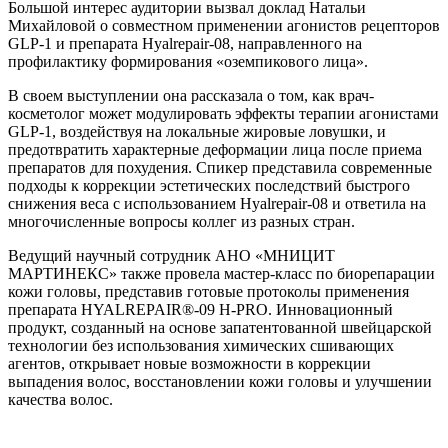
Большой интерес аудитории вызвал доклад Натальи
Михайловой о совместном применении агонистов рецепторов
GLP-1 и препарата Hyalrepair-08, направленного на
профилактику формирования «оземпикового лица».
В своем выступлении она рассказала о том, как врач-
косметолог может модулировать эффекты терапии агонистами
GLP-1, воздействуя на локальные жировые ловушки, и
предотвратить характерные деформации лица после приема
препаратов для похудения. Спикер представила современные
подходы к коррекции эстетических последствий быстрого
снижения веса с использованием Hyalrepair-08 и ответила на
многочисленные вопросы коллег из разных стран.
Ведущий научный сотрудник АНО «МНИЦИТ
МАРТИНЕКС» также провела мастер-класс по биорепарации
кожи головы, представив готовые протоколы применения
препарата HYALREPAIR®-09 H-PRO. Инновационный
продукт, созданный на основе запатентованной швейцарской
технологии без использования химических сшивающих
агентов, открывает новые возможности в коррекции
выпадения волос, восстановлении кожи головы и улучшении
качества волос.