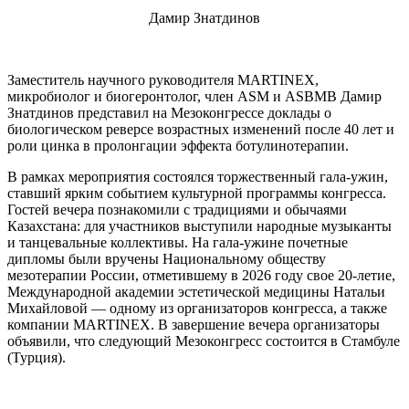
Дамир Знатдинов
Заместитель научного руководителя MARTINEX,
микробиолог и биогеронтолог, член ASM и ASBMB Дамир
Знатдинов представил на Мезоконгрессе доклады о
биологическом реверсе возрастных изменений после 40 лет и
роли цинка в пролонгации эффекта ботулинотерапии.
В рамках мероприятия состоялся торжественный гала-ужин,
ставший ярким событием культурной программы конгресса.
Гостей вечера познакомили с традициями и обычаями
Казахстана: для участников выступили народные музыканты
и танцевальные коллективы. На гала-ужине почетные
дипломы были вручены Национальному обществу
мезотерапии России, отметившему в 2026 году свое 20-летие,
Международной академии эстетической медицины Натальи
Михайловой — одному из организаторов конгресса, а также
компании MARTINEX. В завершение вечера организаторы
объявили, что следующий Мезоконгресс состоится в Стамбуле
(Турция).