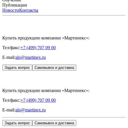
International
Расписание мероприятий
Публикации
HYALREPAIR®
Программы
HYALUFORM®
HYALREPAIR
ХОНДРОРЕПАРАНТ®
обучения
ЖУРНАЛ LES NOUVELLES ESTHÉTIQUES
Новости
Контакты
Преподаватели
HYALREPAIR®
Записи мероприятий
ЖУРНАЛ
ДЕНТАЛ
«ИНЪЕКЦИОННАЯ КОСМЕТОЛОГИЯ»
MESALTERA BY DR. MIKHAYLOVA
ЖУРНАЛ
MEDIC
CONTROL PEEL
«МЕЗОТЕРАПИЯ»
SKINASIL
Uniglance®
Johns Screw Needle
Купить продукцию компании «Мартинекс»:
Тел/факс:
+7 (499) 707 09 00
E-mail:
alo@martinex.ru
Задать вопрос
Самовывоз и доставка
Купить продукцию компании «Мартинекс»:
Тел/факс:
+7 (499) 707 09 00
E-mail:
alo@martinex.ru
Задать вопрос
Самовывоз и доставка