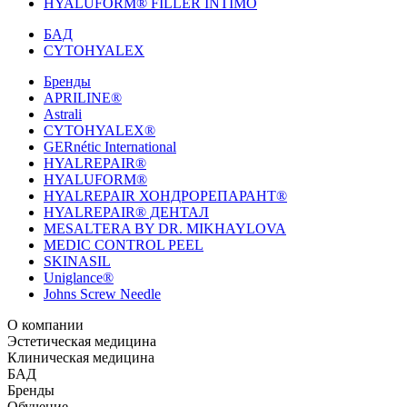
HYALUFORM® FILLER INTIMO
БАД
CYTOHYALEX
Бренды
APRILINE®
Astrali
CYTOHYALEX®
GERnétic International
HYALREPAIR®
HYALUFORM®
HYALREPAIR ХОНДРОРЕПАРАНТ®
HYALREPAIR® ДЕНТАЛ
MESALTERA BY DR. MIKHAYLOVA
MEDIC CONTROL PEEL
SKINASIL
Uniglance®
Johns Screw Needle
О компании
История компании
Эстетическая медицина
Научный центр
Учебный
центр
Биорепарация
Клиническая медицина
Патенты
Филлеры
Лаборатория
Биоревитализация
Национальное Общество
Мезотерапия
Химичес
Мезотерапии
пилинги
HYALREPAIR® CHONDROreparant
БАД
Космецевтика
Карьера
Расходные материалы
HYALREPAIR®
DENTAL
CYTOHYALEX
Бренды
HYALUFORM® SYNOVIAL LONG
HYALUFORM®
FILLER INTIMO
APRILINE®
Обучение
Astrali
CYTOHYALEX®
GERnétic