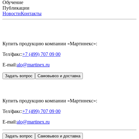
FILLER INTIMO
APRILINE®
Обучение
Astrali
CYTOHYALEX®
GERnétic
International
Расписание мероприятий
Публикации
HYALREPAIR®
Программы
HYALUFORM®
HYALREPAIR
ХОНДРОРЕПАРАНТ®
обучения
ЖУРНАЛ LES NOUVELLES ESTHÉTIQUES
Новости
Контакты
Преподаватели
HYALREPAIR®
Записи мероприятий
ЖУРНАЛ
ДЕНТАЛ
«ИНЪЕКЦИОННАЯ КОСМЕТОЛОГИЯ»
MESALTERA BY DR. MIKHAYLOVA
ЖУРНАЛ
MEDIC
CONTROL PEEL
«МЕЗОТЕРАПИЯ»
SKINASIL
Uniglance®
Johns Screw Needle
Купить продукцию компании «Мартинекс»:
Тел/факс:
+7 (499) 707 09 00
E-mail:
alo@martinex.ru
Задать вопрос
Самовывоз и доставка
Купить продукцию компании «Мартинекс»:
Тел/факс:
+7 (499) 707 09 00
E-mail:
alo@martinex.ru
Задать вопрос
Самовывоз и доставка