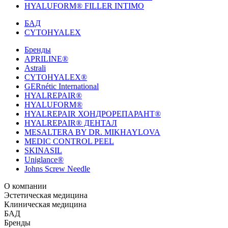
HYALUFORM® FILLER INTIMO
БАД
CYTOHYALEX
Бренды
APRILINE®
Astrali
CYTOHYALEX®
GERnétic International
HYALREPAIR®
HYALUFORM®
HYALREPAIR ХОНДРОРЕПАРАНТ®
HYALREPAIR® ДЕНТАЛ
MESALTERA BY DR. MIKHAYLOVA
MEDIC CONTROL PEEL
SKINASIL
Uniglance®
Johns Screw Needle
О компании
История компании
Эстетическая медицина
Научный центр
Учебный
центр
Биорепарация
Клиническая медицина
Патенты
Филлеры
Лаборатория
Биоревитализация
Национальное Общество
Мезотерапия
Химичес
Мезотерапии
пилинги
HYALREPAIR® CHONDROreparant
БАД
Космецевтика
Карьера
Расходные материалы
HYALREPAIR®
DENTAL
CYTOHYALEX
Бренды
HYALUFORM® SYNOVIAL LONG
HYALUFORM®