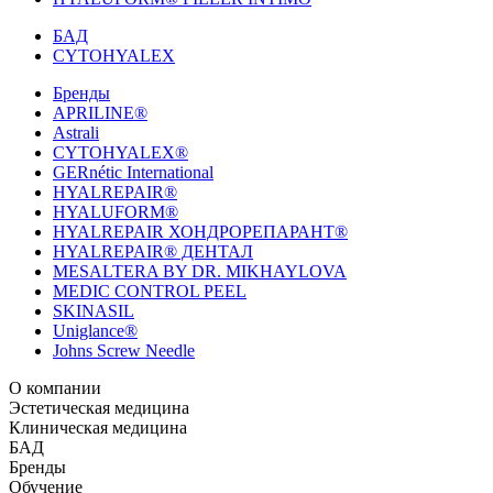
БАД
CYTOHYALEX
Бренды
APRILINE®
Astrali
CYTOHYALEX®
GERnétic International
HYALREPAIR®
HYALUFORM®
HYALREPAIR ХОНДРОРЕПАРАНТ®
HYALREPAIR® ДЕНТАЛ
MESALTERA BY DR. MIKHAYLOVA
MEDIC CONTROL PEEL
SKINASIL
Uniglance®
Johns Screw Needle
О компании
История компании
Эстетическая медицина
Научный центр
Учебный центр
Патенты
Лабо
Биорепарация
Клиническая медицина
Филлеры
Биоревитализация
Мезотерапия
Химичес
HYALREPAIR® CHONDROreparant
БАД
HYALREPAIR® DENTAL
CYTOHYALEX
Бренды
APRILINE®
Обучение
Astrali
CYTOHYALEX®
GERnétic International
HYAL