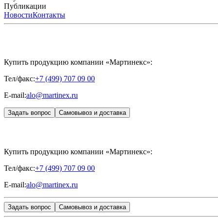
MIKHAYLOVA
Расписание мероприятий
Публикации
MEDIC CONTROL PEEL
Программы обучения
SKINASIL
Преподаватели
Uniglance®
З
ЖУРНАЛ LES NOUVELLES ESTHÉTIQUES
Новости
Контакты
ЖУРНАЛ «ИНЪ
Купить продукцию компании «Мартинекс»:
Тел/факс:
+7 (499) 707 09 00
E-mail:
alo@martinex.ru
Задать вопрос
Самовывоз и доставка
Купить продукцию компании «Мартинекс»:
Тел/факс:
+7 (499) 707 09 00
E-mail:
alo@martinex.ru
Задать вопрос
Самовывоз и доставка