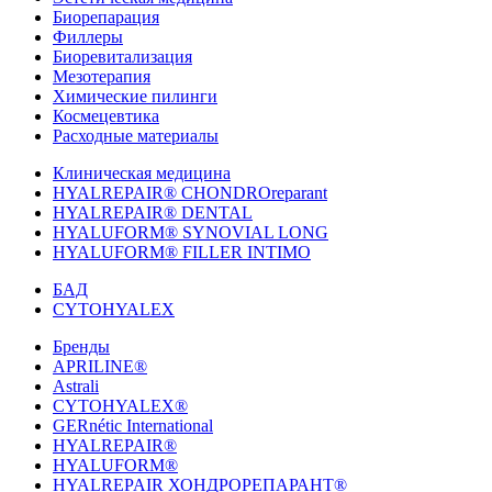
Биорепарация
Филлеры
Биоревитализация
Мезотерапия
Химические пилинги
Космецевтика
Расходные материалы
Клиническая медицина
HYALREPAIR® CHONDROreparant
HYALREPAIR® DENTAL
HYALUFORM® SYNOVIAL LONG
HYALUFORM® FILLER INTIMO
БАД
CYTOHYALEX
Бренды
APRILINE®
Astrali
CYTOHYALEX®
GERnétic International
HYALREPAIR®
HYALUFORM®
HYALREPAIR ХОНДРОРЕПАРАНТ®