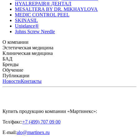
HYALREPAIR® ДЕНТАЛ
MESALTERA BY DR. MIKHAYLOVA
MEDIC CONTROL PEEL
SKINASIL
Uniglance®
Johns Screw Needle
О компании
История компании
Эстетическая медицина
Научный центр
Учебный
центр
Биорепарация
Клиническая медицина
Патенты
Филлеры
Лаборатория
Биоревитализация
Национальное Общество
Мезотерапия
Химичес
Мезотерапии
пилинги
HYALREPAIR® CHONDROreparant
БАД
Космецевтика
Карьера
Расходные материалы
HYALREPAIR®
DENTAL
CYTOHYALEX
Бренды
HYALUFORM® SYNOVIAL LONG
HYALUFORM®
FILLER INTIMO
APRILINE®
Обучение
Astrali
CYTOHYALEX®
GERnétic
International
Расписание мероприятий
Публикации
HYALREPAIR®
Программы
HYALUFORM®
HYALREPAIR
ХОНДРОРЕПАРАНТ®
обучения
ЖУРНАЛ LES NOUVELLES ESTHÉTIQUES
Новости
Контакты
Преподаватели
HYALREPAIR®
Записи мероприятий
ЖУРНАЛ
ДЕНТАЛ
«ИНЪЕКЦИОННАЯ КОСМЕТОЛОГИЯ»
MESALTERA BY DR. MIKHAYLOVA
ЖУРНАЛ
MEDIC
CONTROL PEEL
«МЕЗОТЕРАПИЯ»
SKINASIL
Uniglance®
Johns Screw Needle
Купить продукцию компании «Мартинекс»:
Тел/факс:
+7 (499) 707 09 00
E-mail:
alo@martinex.ru