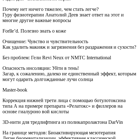
Почему нет ничего тяжелее, чем стать легче?
Гуру физиотерапии Анатолий Деев знает ответ на этот и
многие другие важные вопросы
Forlle’d. Полезно знать о коже
Очищение: Чувство и чувствительность
Как удалить макияж и загрязнения без раздражения и сухости?
Без проблем: Гели Revi Neux от NMTC International
Опасность инсоляции: Уйти в тень!
Загар, к сожалению, далеко не единственный эффект, которым
могут одарить долгожданные лучи солнца
Master-book
Коррекция нижней трети лица с помощью ботулотоксина
типа А на примере препарата «Релатокс» и филлеров на
основе гиалуроно вой кислоты
3D-нити для тредлифтинга из поликапролактона DarVin
На границе методов: Биоактивирующая мезотерапия
Легче биоревитализации, эффективнее классической