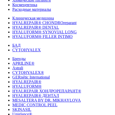
Химические пилинги
Космецевтика
Расходные материалы
Клиническая медицина
HYALREPAIR® CHONDROreparant
HYALREPAIR® DENTAL
HYALUFORM® SYNOVIAL LONG
HYALUFORM® FILLER INTIMO
БАД
CYTOHYALEX
Бренды
APRILINE®
Astrali
CYTOHYALEX®
GERnétic International
HYALREPAIR®
HYALUFORM®
HYALREPAIR ХОНДРОРЕПАРАНТ®
HYALREPAIR® ДЕНТАЛ
MESALTERA BY DR. MIKHAYLOVA
MEDIC CONTROL PEEL
SKINASIL
Uniglance®