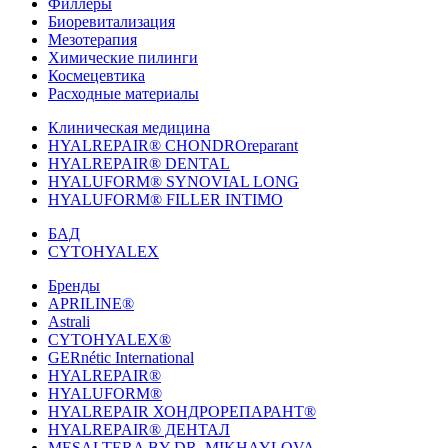
Филлеры
Биоревитализация
Мезотерапия
Химические пилинги
Космецевтика
Расходные материалы
Клиническая медицина
HYALREPAIR® CHONDROreparant
HYALREPAIR® DENTAL
HYALUFORM® SYNOVIAL LONG
HYALUFORM® FILLER INTIMO
БАД
CYTOHYALEX
Бренды
APRILINE®
Astrali
CYTOHYALEX®
GERnétic International
HYALREPAIR®
HYALUFORM®
HYALREPAIR ХОНДРОРЕПАРАНТ®
HYALREPAIR® ДЕНТАЛ
MESALTERA BY DR. MIKHAYLOVA