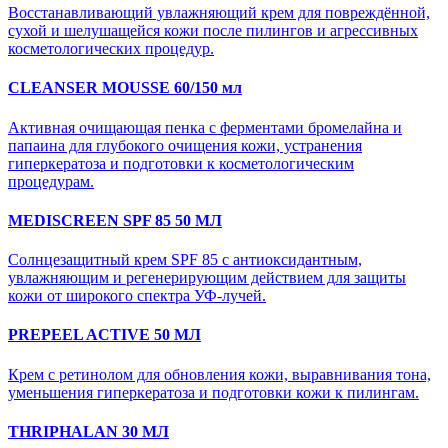
Восстанавливающий увлажняющий крем для повреждённой,
сухой и шелушащейся кожи после пилингов и агрессивных
косметологических процедур.
CLEANSER MOUSSE 60/150 мл
Активная очищающая пенка с ферментами бромелайна и
папаина для глубокого очищения кожи, устранения
гиперкератоза и подготовки к косметологическим
процедурам.
MEDISCREEN SPF 85 50 МЛ
Солнцезащитный крем SPF 85 с антиоксидантным,
увлажняющим и регенерирующим действием для защиты
кожи от широкого спектра УФ-лучей.
PREPEEL ACTIVE 50 МЛ
Крем с ретинолом для обновления кожи, выравнивания тона,
уменьшения гиперкератоза и подготовки кожи к пилингам.
THRIPHALAN 30 МЛ