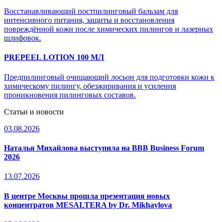
Восстанавливающий постпилинговый бальзам для
интенсивного питания, защиты и восстановления
повреждённой кожи после химических пилингов и лазерных
шлифовок.
PREPEEL LOTION 100 МЛ
Предпилинговый очищающий лосьон для подготовки кожи к
химическому пилингу, обезжиривания и усиления
проникновения пилинговых составов.
Статьи и новости
03.08.2026
Наталья Михайлова выступила на BBB Business Forum
2026
13.07.2026
В центре Москвы прошла презентация новых
концентратов MESALTERA by Dr. Mikhaylova