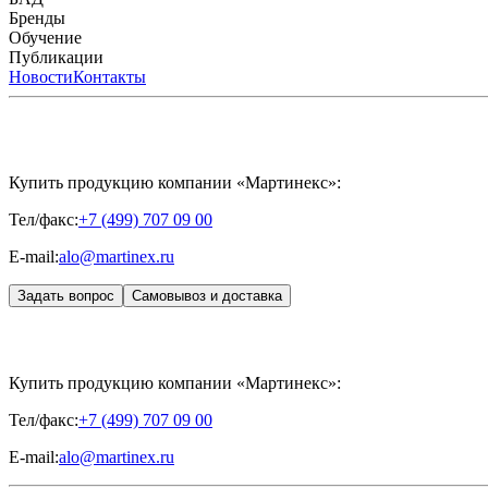
CYTOHYALEX
Бренды
APRILINE®
Обучение
Astrali
CYTOHYALEX®
GERnétic International
HYAL
MIKHAYLOVA
Расписание мероприятий
Публикации
MEDIC CONTROL PEEL
Программы обучения
SKINASIL
Преподаватели
Uniglance®
З
ЖУРНАЛ LES NOUVELLES ESTHÉTIQUES
Новости
Контакты
ЖУРНАЛ «ИНЪ
Купить продукцию компании «Мартинекс»:
Тел/факс:
+7 (499) 707 09 00
E-mail:
alo@martinex.ru
Задать вопрос
Самовывоз и доставка
Купить продукцию компании «Мартинекс»:
Тел/факс:
+7 (499) 707 09 00
E-mail:
alo@martinex.ru