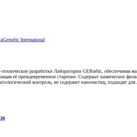
ка
Gernétic International
технические разработки Лаборатории GERnétic, обеспечивая ма
вращая её преждевременное старение. Содержат химические фил
тологический контроль, не содержит наночастиц, подходят для 
30