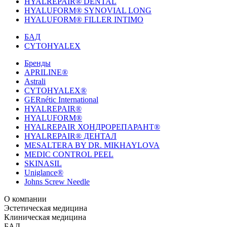
HYALREPAIR® DENTAL
HYALUFORM® SYNOVIAL LONG
HYALUFORM® FILLER INTIMO
БАД
CYTOHYALEX
Бренды
APRILINE®
Astrali
CYTOHYALEX®
GERnétic International
HYALREPAIR®
HYALUFORM®
HYALREPAIR ХОНДРОРЕПАРАНТ®
HYALREPAIR® ДЕНТАЛ
MESALTERA BY DR. MIKHAYLOVA
MEDIC CONTROL PEEL
SKINASIL
Uniglance®
Johns Screw Needle
О компании
История компании
Эстетическая медицина
Научный центр
Учебный центр
Патенты
Лабо
Биорепарация
Клиническая медицина
Филлеры
Биоревитализация
Мезотерапия
Химичес
HYALREPAIR® CHONDROreparant
БАД
HYALREPAIR® DENTAL