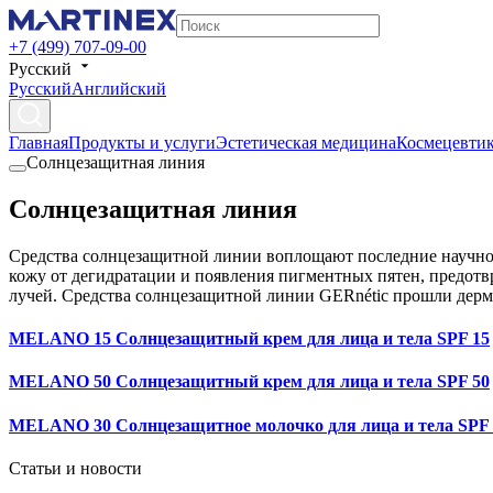
+7 (499) 707-09-00
Русский
Русский
Английский
Главная
Продукты и услуги
Эстетическая медицина
Космецевти
Солнцезащитная линия
Солнцезащитная линия
Средства солнцезащитной линии воплощают последние научно-
кожу от дегидратации и появления пигментных пятен, предот
лучей. Средства солнцезащитной линии GERnétic прошли дерма
MELANO 15 Cолнцезащитный крем для лица и тела SPF 15
MELANO 50 Cолнцезащитный крем для лица и тела SPF 50
MELANO 30 Солнцезащитное молочко для лица и тела SPF 
Статьи и новости