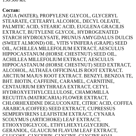
Состав:
AQUA (WATER), PROPYLENE GLYCOL, GLYCERYL
STEARATE, CETEARYL ALCOHOL, DECYL OLEATE,
PALMITIC ACID, STEARIC ACID, EUGLENA GRACILIS
EXTRACT, BUTYLENE GLYCOL, HYDROGENATED
STARCH HYDROLYSATE, PRUNUS AMYGDALUS DULCIS
(SWEET ALMOND) OIL, VITIS VINIFERA (GRAPE) SEED
OIL, ACHILLEA MILLEFOLIUM EXTRACT, AESCULUS
HIPPOCASTANUM (HORSE CHESTNUT) SEED OIL,
ACHILLEA MILLEFOLIUM EXTRACT, AESCULUS
HIPPOCASTANUM (HORSE CHESTNUT) SEED EXTRACT,
ALCOHOL, ALTHAEA OFFICINALIS ROOT EXTRACT.
ARCTIUM MAJUS ROOT EXTRACT. BENZYL BENZOA TE,
BHT. BIOTIN, CAFFEINE, CARAMEL, CARNITINE,
CENTAURIUM ERYTHRAEA EXTRACT, CETYL
HYDROXYETHYLCELLULOSE, CHAMOMILLA
RECUTITA (MATRICARIA) FLOWER EXTRACT,
CHLORHEXIDINE DIGLUCONATE, CITRIC ACID, COFFEA
ARABICA (COFFEE) SEED EXTRACT, CUPRESSUS
SEMPERVIRENS LEAFISTEM EXTRACT, CYNARA
SCOLYMUS (ARTICHOKE) LEAF EXTRACT,
ETHOXYDIGLYCOL, ETHYLHEXYLGLYCERIN,
GERANIOL, GLAUCIUM FLAVUM LEAF EXTRACT,
GLUCOSE, GLYCERIN, GLYCINE, GLYCINE SOJA