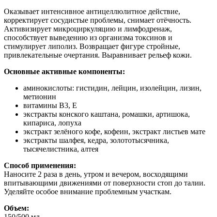
Оказывает интенсивное антицеллюлитное действие,
корректирует сосудистые проблемы, снимает отёчность.
Активизирует микроциркуляцию и лимфодренаж,
способствует выведению из организма токсинов и
стимулирует липолиз. Возвращает фигуре стройные,
привлекательные очертания. Выравнивает рельеф кожи.
Основные активные компоненты:
аминокислоты: гистидин, лейцин, изолейцин, лизин,
метионин
витамины В3, Е
экстракты конского каштана, ромашки, артишока,
кипариса, лопуха
экстракт зелёного кофе, кофеин, экстракт листьев мате
экстракты шалфея, кедра, золототысячника,
тысячелистника, алтея
Способ применения:
Наносите 2 раза в день, утром и вечером, восходящими
впитывающими движениями от поверхности стоп до талии.
Уделяйте особое внимание проблемным участкам.
Объем:
150/500 мл.