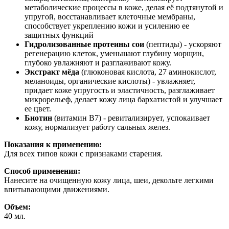
метаболические процессы в коже, делая её подтянутой и
упругой, восстанавливает клеточные мембраны,
способствует укреплению кожи и усилению ее
защитных функций
Гидролизованные протеины сои
(пептиды) - ускоряют
регенерацию клеток, уменьшают глубину морщин,
глубоко увлажняют и разглаживают кожу.
Экстракт мёда
(глюконовая кислота, 27 аминокислот,
меланоиды, органические кислоты) - увлажняет,
придает коже упругость и эластичность, разглаживает
микрорельеф, делает кожу лица бархатистой и улучшает
ее цвет.
Биотин
(витамин В7) - ревитализирует, успокаивает
кожу, нормализует работу сальных желез.
Показания к применению:
Для всех типов кожи с признаками старения.
Способ применения:
Нанесите на очищенную кожу лица, шеи, декольте легкими
впитывающими движениями.
Объем:
40 мл.