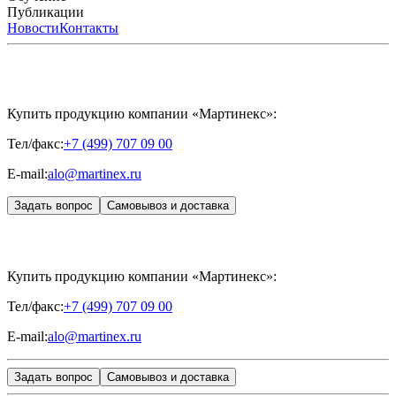
International
Расписание мероприятий
Публикации
HYALREPAIR®
Программы
HYALUFORM®
HYALREPAIR
ХОНДРОРЕПАРАНТ®
обучения
ЖУРНАЛ LES NOUVELLES ESTHÉTIQUES
Новости
Контакты
Преподаватели
HYALREPAIR®
Записи мероприятий
ЖУРНАЛ
ДЕНТАЛ
«ИНЪЕКЦИОННАЯ КОСМЕТОЛОГИЯ»
MESALTERA BY DR. MIKHAYLOVA
ЖУРНАЛ
MEDIC
CONTROL PEEL
«МЕЗОТЕРАПИЯ»
SKINASIL
Uniglance®
Johns Screw Needle
Купить продукцию компании «Мартинекс»:
Тел/факс:
+7 (499) 707 09 00
E-mail:
alo@martinex.ru
Задать вопрос
Самовывоз и доставка
Купить продукцию компании «Мартинекс»:
Тел/факс:
+7 (499) 707 09 00
E-mail:
alo@martinex.ru
Задать вопрос
Самовывоз и доставка