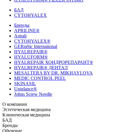
БАД
CYTOHYALEX
Бренды
APRILINE®
Astrali
CYTOHYALEX®
GERnétic International
HYALREPAIR®
HYALUFORM®
HYALREPAIR ХОНДРОРЕПАРАНТ®
HYALREPAIR® ДЕНТАЛ
MESALTERA BY DR. MIKHAYLOVA
MEDIC CONTROL PEEL
SKINASIL
Uniglance®
Johns Screw Needle
О компании
История компании
Эстетическая медицина
Научный центр
Учебный
центр
Биорепарация
Клиническая медицина
Патенты
Филлеры
Лаборатория
Биоревитализация
Национальное Общество
Мезотерапия
Химичес
Мезотерапии
пилинги
HYALREPAIR® CHONDROreparant
БАД
Космецевтика
Карьера
Расходные материалы
HYALREPAIR®
DENTAL
CYTOHYALEX
Бренды
HYALUFORM® SYNOVIAL LONG
HYALUFORM®
FILLER INTIMO
APRILINE®
Обучение
Astrali
CYTOHYALEX®
GERnétic