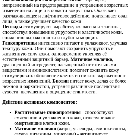
направленный на предотвращение и устранение возрастных
изменений на лице и в области вокруг глаз. Оказывает
разглаживающее и лифтинговое действие, подтягивает овал
лица, а также улучшает качество кожи.
Пептиды
стимулируют выработку коллагена и эластина,
способствуя повышению упругости и эластичности кожи,
снижению выраженности и глубины морщин.
Гликопротеины
интенсивно питают и увлажняют, улучшая
текстуру кожи. Они помогают сохранить упругость и
жизненную силу кожи, одновременно укрепляя её
естественный защитный барьер.
Маточное молочко
,
драгоценный ингредиент, насыщенный питательными
веществами и аминокислотами: помогает оживить кожу,
стимулировать обновление клеток и снизить выраженность
возрастных изменений.
Биотин
питает кожу, делая ее более
нежной и бархатистой, устраняя различные последствия
сухости, шелушения и ощущение стянутости.
Действие активных компонентов:
Растительные гликопротеины
- способствуют
смягчению и увлажнению кожи, отшелушивают
омертвевшие клетки кожи.
Маточное молочко
(жиры, углеводы, аминокислоты,
сахара, витамины, минералы) - активизирует