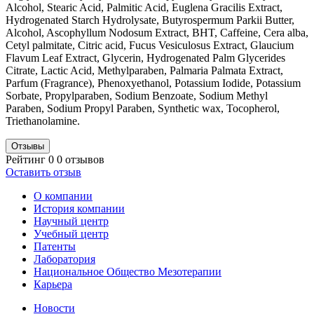
Alcohol, Stearic Acid, Palmitic Acid, Euglena Gracilis Extract,
Hydrogenated Starch Hydrolysate, Butyrospermum Parkii Butter,
Alcohol, Ascophyllum Nodosum Extract, BHT, Caffeine, Cera alba,
Cetyl palmitate, Citric acid, Fucus Vesiculosus Extract, Glaucium
Flavum Leaf Extract, Glycerin, Hydrogenated Palm Glycerides
Citrate, Lactic Acid, Methylparaben, Palmaria Palmata Extract,
Parfum (Fragrance), Phenoxyethanol, Potassium Iodide, Potassium
Sorbate, Propylparaben, Sodium Benzoate, Sodium Methyl
Paraben, Sodium Propyl Paraben, Synthetic wax, Tocopherol,
Triethanolamine.
Отзывы
Рейтинг 0
0 отзывов
Оставить отзыв
О компании
История компании
Научный центр
Учебный центр
Патенты
Лаборатория
Национальное Общество Мезотерапии
Карьера
Новости