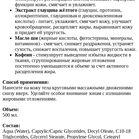
функции кожи, смягчает и увлажняет.
Экстракт глауцина жёлтого
(глауцин, протопин,
аллокриптопин, глауциновая и диоксималеиновая
кислоты) - питает, увлажняет, смягчает кожу, улучшает
кровообращение, расщепляет жиры, выравнивает кожу
и придает ей упругость.
Масло ши
(жирные кислоты, фитостерины, минералы,
витаминов) - смягчает, снимает раздражения, устраняет
сухость, снижает воспаления, повышает упругость кожи.
Кофеин
- стимулирует выведение избытка жидкости в
тканях, сгруппированные жировые отложения
постепенно уменьшаются в объеме за счет активного
расщепления жира.
Способ применения:
Нанесите на кожу тела круговыми массажными движениями
снизу вверх. Уделяйте особое внимание зонам с излишними
жировыми отложениями.
Объем:
500 мл.
Состав:
Aqua (Water), Caprylic/Capric Glycerides, Decyl Oleate, C10-18
Triglycerides, Glyceryl Stearate, Propylene Glycol, Cetearyl