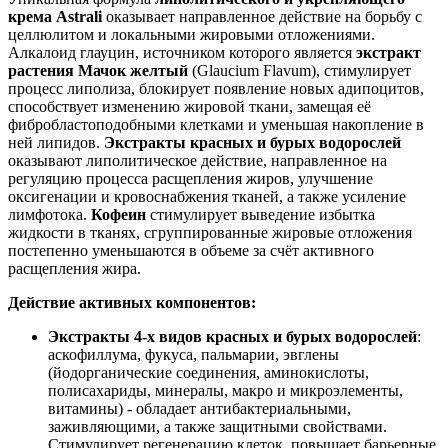
крема Astrali
оказывает направленное действие на борьбу с
целлюлитом и локальными жировыми отложениями.
Алкалоид глауцин, источником которого является
экстракт
растения Мачок желтый
(Glaucium Flavum), стимулирует
процесс липолиза, блокирует появление новых адипоцитов,
способствует изменению жировой ткани, замещая её
фибробластоподобными клетками и уменьшая накопление в
ней липидов.
Экстракты красных и бурых водорослей
оказывают липолитическое действие, направленное на
регуляцию процесса расщепления жиров, улучшение
оксигенации и кровоснабжения тканей, а также усиление
лимфотока.
Кофеин
стимулирует выведение избытка
жидкости в тканях, сгруппированные жировые отложения
постепенно уменьшаются в объеме за счёт активного
расщепления жира.
Действие активных компонентов:
Экстракты 4-х видов красных и бурых водорослей
:
аскофиллума, фукуса, пальмарии, эвглены
(йодорганические соединения, аминокислоты,
полисахариды, минералы, макро и микроэлементы,
витамины) - обладает антибактериальными,
заживляющими, а также защитными свойствами.
Стимулирует регенерацию клеток, повышает барьерные