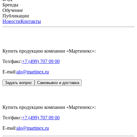
DENTAL
CYTOHYALEX
Бренды
HYALUFORM® SYNOVIAL LONG
HYALUFORM®
FILLER INTIMO
APRILINE®
Обучение
Astrali
CYTOHYALEX®
GERnétic
International
Расписание мероприятий
Публикации
HYALREPAIR®
Программы
HYALUFORM®
HYALREPAIR
ХОНДРОРЕПАРАНТ®
обучения
ЖУРНАЛ LES NOUVELLES ESTHÉTIQUES
Новости
Контакты
Преподаватели
HYALREPAIR®
Записи мероприятий
ЖУРНАЛ
ДЕНТАЛ
«ИНЪЕКЦИОННАЯ КОСМЕТОЛОГИЯ»
MESALTERA BY DR. MIKHAYLOVA
ЖУРНАЛ
MEDIC
CONTROL PEEL
«МЕЗОТЕРАПИЯ»
SKINASIL
Uniglance®
Johns Screw Needle
Купить продукцию компании «Мартинекс»:
Тел/факс:
+7 (499) 707 09 00
E-mail:
alo@martinex.ru
Задать вопрос
Самовывоз и доставка
Купить продукцию компании «Мартинекс»:
Тел/факс:
+7 (499) 707 09 00
E-mail:
alo@martinex.ru