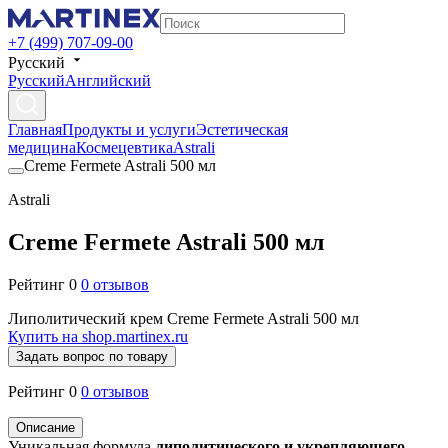
+7 (499) 707-09-00
Русский
Русский
Английский
Главная
Продукты и услуги
Эстетическая
медицина
Космецевтика
Astrali
Creme Fermete Astrali 500 мл
Astrali
Creme Fermete Astrali 500 мл
Рейтинг 0
0 отзывов
Липолитический крем Creme Fermete Astrali 500 мл
Купить на shop.martinex.ru
Задать вопрос по товару
Рейтинг 0
0 отзывов
Описание
Уникальная формула
липолитического и укрепляющего