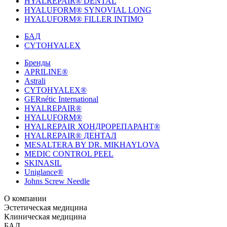
HYALREPAIR® DENTAL
HYALUFORM® SYNOVIAL LONG
HYALUFORM® FILLER INTIMO
БАД
CYTOHYALEX
Бренды
APRILINE®
Astrali
CYTOHYALEX®
GERnétic International
HYALREPAIR®
HYALUFORM®
HYALREPAIR ХОНДРОРЕПАРАНТ®
HYALREPAIR® ДЕНТАЛ
MESALTERA BY DR. MIKHAYLOVA
MEDIC CONTROL PEEL
SKINASIL
Uniglance®
Johns Screw Needle
О компании
История компании
Эстетическая медицина
Научный центр
Учебный
центр
Биорепарация
Клиническая медицина
Патенты
Филлеры
Лаборатория
Биоревитализация
Национальное Общество
Мезотерапия
Химичес
Мезотерапии
пилинги
HYALREPAIR® CHONDROreparant
БАД
Космецевтика
Карьера
Расходные материалы
HYALREPAIR®