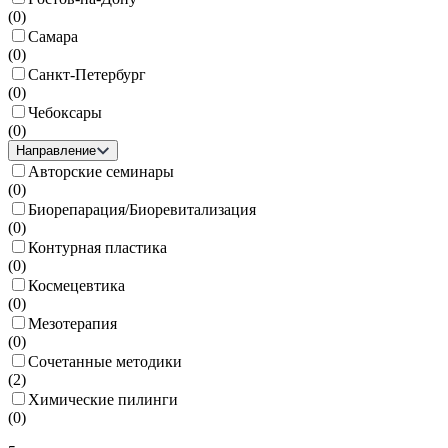
(
0
)
Самара
(
0
)
Санкт-Петербург
(
0
)
Чебоксары
(
0
)
Направление
Авторские семинары
(
0
)
Биорепарация/Биоревитализация
(
0
)
Контурная пластика
(
0
)
Космецевтика
(
0
)
Мезотерапия
(
0
)
Сочетанные методики
(
2
)
Химические пилинги
(
0
)