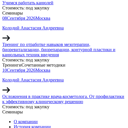
Учимся работать канюлей
Стоимость:
под закупку
Семинары
08
Сентября
2026
Москва
Колодий Анастасия Андреевна
Тренинг по отработке навыков мезотерапии,
биоревитализации, биорепарации, контурной пластики и
канюльных техник введения
Стоимость:
под закупку
Тренинги
Сочетанные методики
10
Сентября
2026
Москва
Колодий Анастасия Андреевна
Осложнения в практике врача-косметолога. От профилактики
к эффективному клиническому решению
Стоимость:
под закупку
Семинары
О компании
История компании