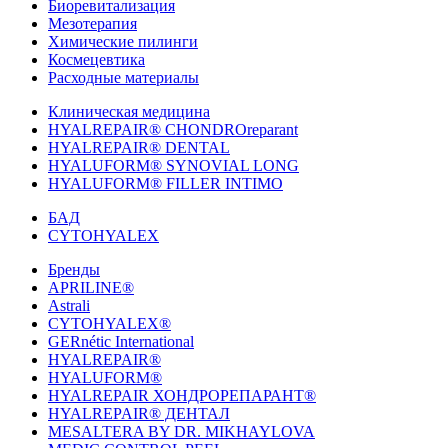
Биоревитализация
Мезотерапия
Химические пилинги
Космецевтика
Расходные материалы
Клиническая медицина
HYALREPAIR® CHONDROreparant
HYALREPAIR® DENTAL
HYALUFORM® SYNOVIAL LONG
HYALUFORM® FILLER INTIMO
БАД
CYTOHYALEX
Бренды
APRILINE®
Astrali
CYTOHYALEX®
GERnétic International
HYALREPAIR®
HYALUFORM®
HYALREPAIR ХОНДРОРЕПАРАНТ®
HYALREPAIR® ДЕНТАЛ
MESALTERA BY DR. MIKHAYLOVA