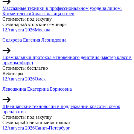
Массажные техники в профессиональном уходе за лицом.
Косметический массаж лица и шеи
Стоимость:
под закупку
Семинары
Авторские семинары
12
Августа
2026
Москва
Склярова Евгения Леонидовна
Премиальный протокол мгновенного действия (мастер класс в
прямом эфире)
Стоимость:
бесплатно
Вебинары
12
Августа
2026
Омск
Левошкина Екатерина Борисовна
Швейцарские технологии в поддержании красоты: обзор
препаратов
Стоимость:
под закупку
Семинары
Сочетанные методики
12
Августа
2026
Санкт-Петербург