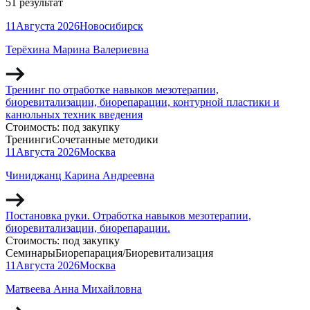
51 результат
11
Августа
2026
Новосибирск
Терёхина Марина Валериевна
Тренинг по отработке навыков мезотерапии,
биоревитализации, биорепарации, контурной пластики и
канюльных техник введения
Стоимость:
под закупку
Тренинги
Сочетанные методики
11
Августа
2026
Москва
Чиниджанц Карина Андреевна
Постановка руки. Отработка навыков мезотерапии,
биоревитализации, биорепарации.
Стоимость:
под закупку
Семинары
Биорепарация/Биоревитализация
11
Августа
2026
Москва
Матвеева Анна Михайловна