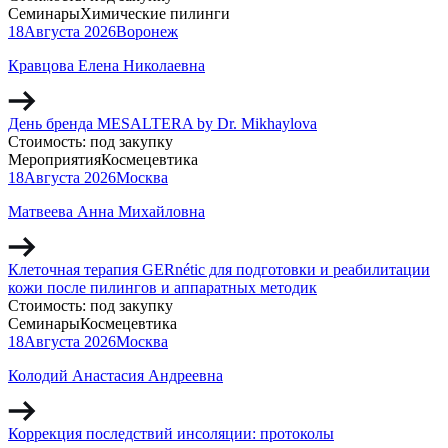
Семинары
Химические пилинги
18
Августа
2026
Воронеж
Кравцова Елена Николаевна
День бренда MESALTERA by Dr. Mikhaylova
Стоимость:
под закупку
Мероприятия
Космецевтика
18
Августа
2026
Москва
Матвеева Анна Михайловна
Клеточная терапия GERnétic для подготовки и реабилитации
кожи после пилингов и аппаратных методик
Стоимость:
под закупку
Семинары
Космецевтика
18
Августа
2026
Москва
Колодий Анастасия Андреевна
Коррекция последствий инсоляции: протоколы