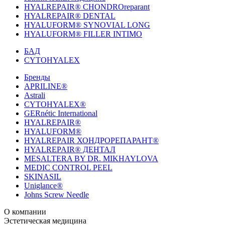
HYALREPAIR® CHONDROreparant
HYALREPAIR® DENTAL
HYALUFORM® SYNOVIAL LONG
HYALUFORM® FILLER INTIMO
БАД
CYTOHYALEX
Бренды
APRILINE®
Astrali
CYTOHYALEX®
GERnétic International
HYALREPAIR®
HYALUFORM®
HYALREPAIR ХОНДРОРЕПАРАНТ®
HYALREPAIR® ДЕНТАЛ
MESALTERA BY DR. MIKHAYLOVA
MEDIC CONTROL PEEL
SKINASIL
Uniglance®
Johns Screw Needle
О компании
История компании
Эстетическая медицина
Научный центр
Учебный