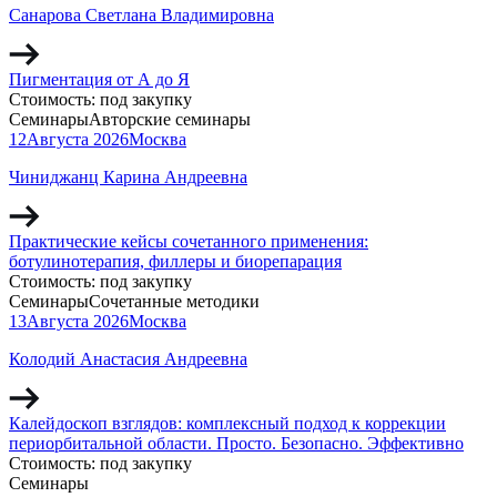
Санарова Светлана Владимировна
Пигментация от А до Я
Стоимость:
под закупку
Семинары
Авторские семинары
12
Августа
2026
Москва
Чиниджанц Карина Андреевна
Практические кейсы сочетанного применения:
ботулинотерапия, филлеры и биорепарация
Стоимость:
под закупку
Семинары
Сочетанные методики
13
Августа
2026
Москва
Колодий Анастасия Андреевна
Калейдоскоп взглядов: комплексный подход к коррекции
периорбитальной области. Просто. Безопасно. Эффективно
Стоимость:
под закупку
Семинары