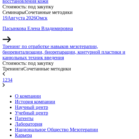
восстановления кожи
Стоимость:
под закупку
Семинары
Сочетанные методики
19
Августа
2026
Омск
Пасынкова Елена Владимировна
Тренинг по отработке навыков мезотерапии,
биоревитализации, биорепарации, контурной пластики и
канюльных техник введения
Стоимость:
под закупку
Тренинги
Сочетанные методики
1
2
3
4
О компании
История компании
Научный центр
Учебный центр
Патенты
Лаборатория
Национальное Общество Мезотерапии
Карьера