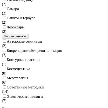
(
2
)
Самара
(
2
)
Санкт-Петербург
(
2
)
Чебоксары
(
2
)
Направление
Авторские семинары
(
2
)
Биорепарация/Биоревитализация
(
3
)
Контурная пластика
(
1
)
Космецевтика
(
8
)
Мезотерапия
(
6
)
Сочетанные методики
(
14
)
Химические пилинги
(
7
)