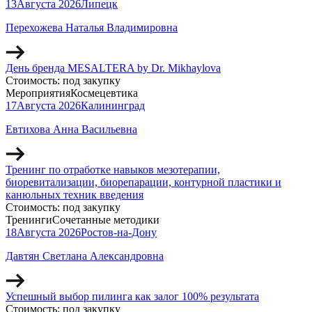
13
Августа
2026
Липецк
Перехожева Наталья Владимировна
День бренда MESALTERA by Dr. Mikhaylova
Стоимость:
под закупку
Мероприятия
Космецевтика
17
Августа
2026
Калининград
Евтихова Анна Васильевна
Тренинг по отработке навыков мезотерапии,
биоревитализации, биорепарации, контурной пластики и
канюльных техник введения
Стоимость:
под закупку
Тренинги
Сочетанные методики
18
Августа
2026
Ростов-на-Дону
Давтян Светлана Александровна
Успешный выбор пилинга как залог 100% результата
Стоимость:
под закупку