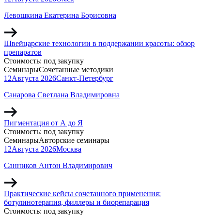
Левошкина Екатерина Борисовна
Швейцарские технологии в поддержании красоты: обзор
препаратов
Стоимость:
под закупку
Семинары
Сочетанные методики
12
Августа
2026
Санкт-Петербург
Санарова Светлана Владимировна
Пигментация от А до Я
Стоимость:
под закупку
Семинары
Авторские семинары
12
Августа
2026
Москва
Санников Антон Владимирович
Практические кейсы сочетанного применения:
ботулинотерапия, филлеры и биорепарация
Стоимость:
под закупку