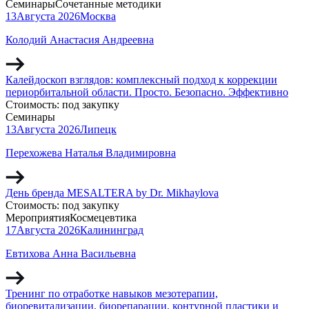
Семинары
Сочетанные методики
13
Августа
2026
Москва
Колодий Анастасия Андреевна
Калейдоскоп взглядов: комплексный подход к коррекции
периорбитальной области. Просто. Безопасно. Эффективно
Стоимость:
под закупку
Семинары
13
Августа
2026
Липецк
Перехожева Наталья Владимировна
День бренда MESALTERA by Dr. Mikhaylova
Стоимость:
под закупку
Мероприятия
Космецевтика
17
Августа
2026
Калининград
Евтихова Анна Васильевна
Тренинг по отработке навыков мезотерапии,
биоревитализации, биорепарации, контурной пластики и