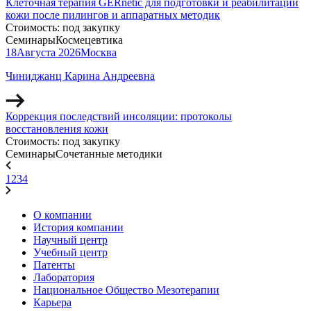
Клеточная терапия GERnétic для подготовки и реабилитации
кожи после пилингов и аппаратных методик
Стоимость:
под закупку
Семинары
Космецевтика
18
Августа
2026
Москва
Чиниджанц Карина Андреевна
Коррекция последствий инсоляции: протоколы
восстановления кожи
Стоимость:
под закупку
Семинары
Сочетанные методики
1
2
3
4
О компании
История компании
Научный центр
Учебный центр
Патенты
Лаборатория
Национальное Общество Мезотерапии
Карьера