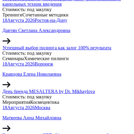
канюльных техник введения
Стоимость:
под закупку
Тренинги
Сочетанные методики
18
Августа
2026
Ростов-на-Дону
Давтян Светлана Александровна
Успешный выбор пилинга как залог 100% результата
Стоимость:
под закупку
Семинары
Химические пилинги
18
Августа
2026
Воронеж
Кравцова Елена Николаевна
День бренда MESALTERA by Dr. Mikhaylova
Стоимость:
под закупку
Мероприятия
Космецевтика
18
Августа
2026
Москва
Матвеева Анна Михайловна