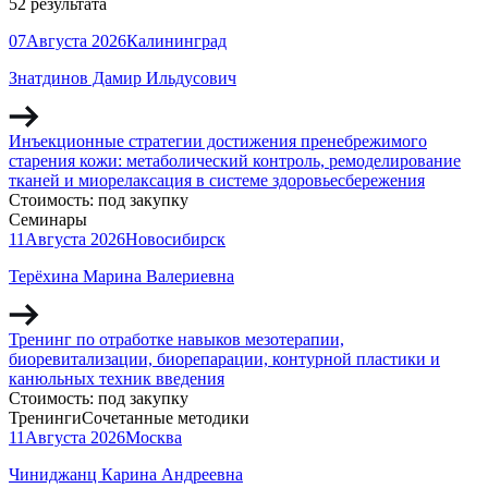
52 результата
07
Августа
2026
Калининград
Знатдинов Дамир Ильдусович
Инъекционные стратегии достижения пренебрежимого
старения кожи: метаболический контроль, ремоделирование
тканей и миорелаксация в системе здоровьесбережения
Стоимость:
под закупку
Семинары
11
Августа
2026
Новосибирск
Терёхина Марина Валериевна
Тренинг по отработке навыков мезотерапии,
биоревитализации, биорепарации, контурной пластики и
канюльных техник введения
Стоимость:
под закупку
Тренинги
Сочетанные методики
11
Августа
2026
Москва
Чиниджанц Карина Андреевна