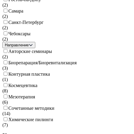
(
2
)
Самара
(
2
)
Санкт-Петербург
(
2
)
Чебоксары
(
2
)
Направление
Авторские семинары
(
2
)
Биорепарация/Биоревитализация
(
3
)
Контурная пластика
(
1
)
Космецевтика
(
8
)
Мезотерапия
(
6
)
Сочетанные методики
(
14
)
Химические пилинги
(
7
)