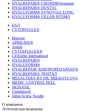
HYALREPAIR® CHONDROreparant
HYALREPAIR® DENTAL
HYALUFORM® SYNOVIAL LONG
HYALUFORM® FILLER INTIMO
БАД
CYTOHYALEX
Бренды
APRILINE®
Astrali
CYTOHYALEX®
GERnétic International
HYALREPAIR®
HYALUFORM®
HYALREPAIR ХОНДРОРЕПАРАНТ®
HYALREPAIR® ДЕНТАЛ
MESALTERA BY DR. MIKHAYLOVA
MEDIC CONTROL PEEL
SKINASIL
Uniglance®
Johns Screw Needle
О компании
История компании
Эстетическая медицина
Научный центр
Учебный