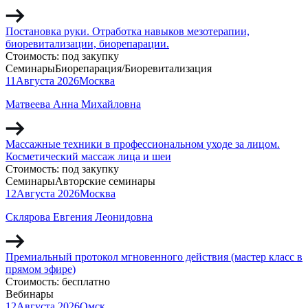
Постановка руки. Отработка навыков мезотерапии,
биоревитализации, биорепарации.
Стоимость:
под закупку
Семинары
Биорепарация/Биоревитализация
11
Августа
2026
Москва
Матвеева Анна Михайловна
Массажные техники в профессиональном уходе за лицом.
Косметический массаж лица и шеи
Стоимость:
под закупку
Семинары
Авторские семинары
12
Августа
2026
Москва
Склярова Евгения Леонидовна
Премиальный протокол мгновенного действия (мастер класс в
прямом эфире)
Стоимость:
бесплатно
Вебинары
12
Августа
2026
Омск