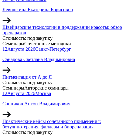
Левошкина Екатерина Борисовна
Швейцарские технологии в поддержании красоты: обзор
препаратов
Стоимость:
под закупку
Семинары
Сочетанные методики
12
Августа
2026
Санкт-Петербург
Санарова Светлана Владимировна
Пигментация от А до Я
Стоимость:
под закупку
Семинары
Авторские семинары
12
Августа
2026
Москва
Санников Антон Владимирович
Практические кейсы сочетанного применения:
ботулинотерапия, филлеры и биорепарация
Стоимость:
под закупку