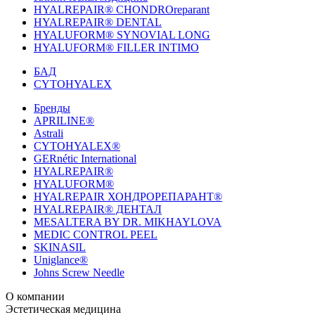
HYALREPAIR® CHONDROreparant
HYALREPAIR® DENTAL
HYALUFORM® SYNOVIAL LONG
HYALUFORM® FILLER INTIMO
БАД
CYTOHYALEX
Бренды
APRILINE®
Astrali
CYTOHYALEX®
GERnétic International
HYALREPAIR®
HYALUFORM®
HYALREPAIR ХОНДРОРЕПАРАНТ®
HYALREPAIR® ДЕНТАЛ
MESALTERA BY DR. MIKHAYLOVA
MEDIC CONTROL PEEL
SKINASIL
Uniglance®
Johns Screw Needle
О компании
История компании
Эстетическая медицина
Научный центр
Учебный