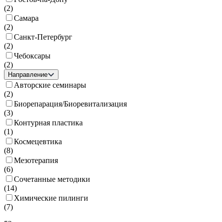
(
2
)
Самара
(
2
)
Санкт-Петербург
(
2
)
Чебоксары
(
2
)
Направление
Авторские семинары
(
2
)
Биорепарация/Биоревитализация
(
3
)
Контурная пластика
(
1
)
Космецевтика
(
8
)
Мезотерапия
(
6
)
Сочетанные методики
(
14
)
Химические пилинги
(
7
)