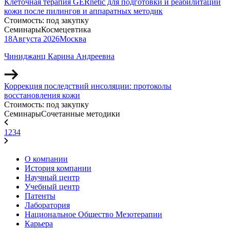
Клеточная терапия GERnétic для подготовки и реабилитации
кожи после пилингов и аппаратных методик
Стоимость:
под закупку
Семинары
Космецевтика
18
Августа
2026
Москва
Чиниджанц Карина Андреевна
Коррекция последствий инсоляции: протоколы
восстановления кожи
Стоимость:
под закупку
Семинары
Сочетанные методики
1
2
3
4
О компании
История компании
Научный центр
Учебный центр
Патенты
Лаборатория
Национальное Общество Мезотерапии
Карьера