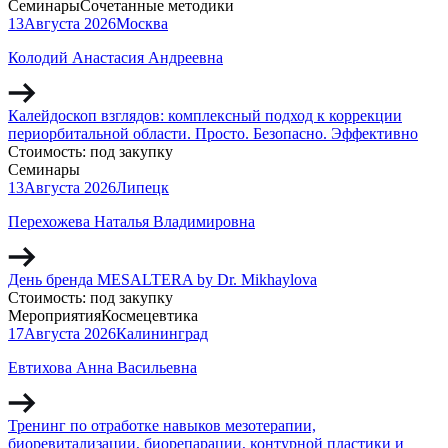
Семинары
Сочетанные методики
13
Августа
2026
Москва
Колодий Анастасия Андреевна
Калейдоскоп взглядов: комплексный подход к коррекции
периорбитальной области. Просто. Безопасно. Эффективно
Стоимость:
под закупку
Семинары
13
Августа
2026
Липецк
Перехожева Наталья Владимировна
День бренда MESALTERA by Dr. Mikhaylova
Стоимость:
под закупку
Мероприятия
Космецевтика
17
Августа
2026
Калининград
Евтихова Анна Васильевна
Тренинг по отработке навыков мезотерапии,
биоревитализации, биорепарации, контурной пластики и