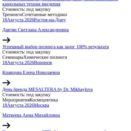
канюльных техник введения
Стоимость:
под закупку
Тренинги
Сочетанные методики
18
Августа
2026
Ростов-на-Дону
Давтян Светлана Александровна
Успешный выбор пилинга как залог 100% результата
Стоимость:
под закупку
Семинары
Химические пилинги
18
Августа
2026
Воронеж
Кравцова Елена Николаевна
День бренда MESALTERA by Dr. Mikhaylova
Стоимость:
под закупку
Мероприятия
Космецевтика
18
Августа
2026
Москва
Матвеева Анна Михайловна