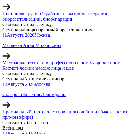
Постановка руки. Отработка навыков мезотерапии,
биоревитализации, биорепарации.
Стоимость:
под закупку
Семинары
Биорепарация/Биоревитализация
11
Августа
2026
Москва
Матвеева Анна Михайловна
Массажные техники в профессиональном уходе за лицом.
Косметический массаж лица и шеи
Стоимость:
под закупку
Семинары
Авторские семинары
12
Августа
2026
Москва
Склярова Евгения Леонидовна
Премиальный протокол мгновенного действия (мастер класс в
прямом эфире)
Стоимость:
бесплатно
Вебинары
12
Августа
2026
Омск