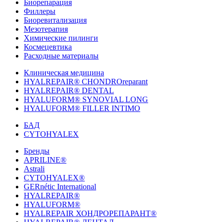
Биорепарация
Филлеры
Биоревитализация
Мезотерапия
Химические пилинги
Космецевтика
Расходные материалы
Клиническая медицина
HYALREPAIR® CHONDROreparant
HYALREPAIR® DENTAL
HYALUFORM® SYNOVIAL LONG
HYALUFORM® FILLER INTIMO
БАД
CYTOHYALEX
Бренды
APRILINE®
Astrali
CYTOHYALEX®
GERnétic International
HYALREPAIR®
HYALUFORM®
HYALREPAIR ХОНДРОРЕПАРАНТ®