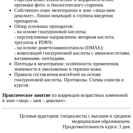
признаки фото- и биологического старения.
Собственно сеанс мезотерапии в зоне «лицо-шея-
декольте». Линии инъекций и глубина введения
препаратов.
Обзор основных препаратов:
- на основе гиалуроновой кислоты;
- перспективные направления: янтарная кислота,
трегалоза и PDRN;
- на основе диметиламиноэтанола (DMAE);
- композиций гиалуроновой кислоты с аминокислотами,
витаминами, пептидами.
Пептиды в мезотерапии: особенности применения,
значимость в омоложении и терапии кожи.
Правила составления коктейлей на основе
гиалуроновой кислоты. Протоколы. Схемы сеансов и
курсов.
Практическое занятие
по коррекции возрастных изменений
в зоне «лицо – шея – декольте».
Целевая аудитория: специалисты c высшим и средним
медицинским образованием.
Продолжительность курса: 3 дня.