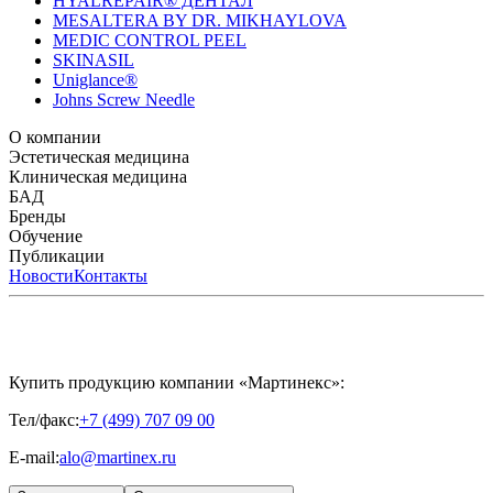
HYALREPAIR® ДЕНТАЛ
MESALTERA BY DR. MIKHAYLOVA
MEDIC CONTROL PEEL
SKINASIL
Uniglance®
Johns Screw Needle
О компании
История компании
Эстетическая медицина
Научный центр
Учебный
центр
Биорепарация
Клиническая медицина
Патенты
Филлеры
Лаборатория
Биоревитализация
Национальное Общество
Мезотерапия
Химичес
Мезотерапии
пилинги
HYALREPAIR® CHONDROreparant
БАД
Космецевтика
Карьера
Расходные материалы
HYALREPAIR®
DENTAL
CYTOHYALEX
Бренды
HYALUFORM® SYNOVIAL LONG
HYALUFORM®
FILLER INTIMO
APRILINE®
Обучение
Astrali
CYTOHYALEX®
GERnétic
International
Расписание мероприятий
Публикации
HYALREPAIR®
Программы
HYALUFORM®
HYALREPAIR
ХОНДРОРЕПАРАНТ®
обучения
ЖУРНАЛ LES NOUVELLES ESTHÉTIQUES
Новости
Контакты
Преподаватели
HYALREPAIR®
Записи мероприятий
ЖУРНАЛ
ДЕНТАЛ
«ИНЪЕКЦИОННАЯ КОСМЕТОЛОГИЯ»
MESALTERA BY DR. MIKHAYLOVA
ЖУРНАЛ
MEDIC
CONTROL PEEL
«МЕЗОТЕРАПИЯ»
SKINASIL
Uniglance®
Johns Screw Needle
Купить продукцию компании «Мартинекс»:
Тел/факс:
+7 (499) 707 09 00
E-mail:
alo@martinex.ru