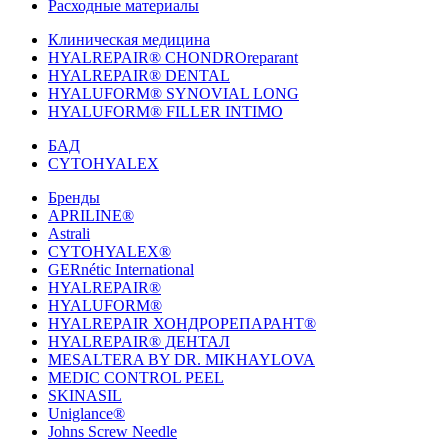
Расходные материалы
Клиническая медицина
HYALREPAIR® CHONDROreparant
HYALREPAIR® DENTAL
HYALUFORM® SYNOVIAL LONG
HYALUFORM® FILLER INTIMO
БАД
CYTOHYALEX
Бренды
APRILINE®
Astrali
CYTOHYALEX®
GERnétic International
HYALREPAIR®
HYALUFORM®
HYALREPAIR ХОНДРОРЕПАРАНТ®
HYALREPAIR® ДЕНТАЛ
MESALTERA BY DR. MIKHAYLOVA
MEDIC CONTROL PEEL
SKINASIL
Uniglance®
Johns Screw Needle