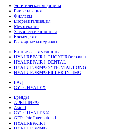
Эстетическая медицина
Биорепарация
Филлеры
Биоревитализация
Мезотерапия
Химические пилинги
Космецевтика
Расходные материалы
Клиническая медицина
HYALREPAIR® CHONDROreparant
HYALREPAIR® DENTAL
HYALUFORM® SYNOVIAL LONG
HYALUFORM® FILLER INTIMO
БАД
CYTOHYALEX
Бренды
APRILINE®
Astrali
CYTOHYALEX®
GERnétic International
HYALREPAIR®
HYALUFORM®