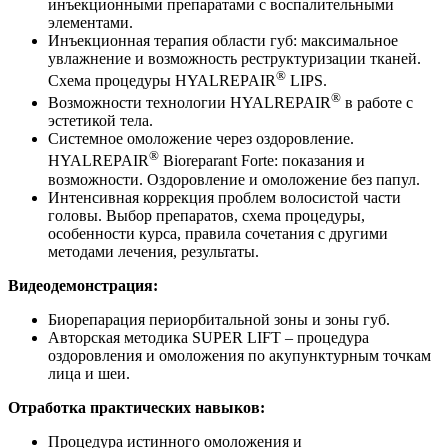
инъекционными препаратами с воспалительными
элементами.
Инъекционная терапия области губ: максимальное
увлажнение и возможность реструктуризации тканей.
®
Схема процедуры HYALREPAIR
LIPS.
®
Возможности технологии HYALREPAIR
в работе с
эстетикой тела.
Системное омоложение через оздоровление.
®
HYALREPAIR
Bioreparant Forte: показания и
возможности. Оздоровление и омоложение без папул.
Интенсивная коррекция проблем волосистой части
головы. Выбор препаратов, схема процедуры,
особенности курса, правила сочетания с другими
методами лечения, результаты.
Видеодемонстрация:
Биорепарация периорбитальной зоны и зоны губ.
Авторская методика SUPER LIFT – процедура
оздоровления и омоложения по акупунктурным точкам
лица и шеи.
Отработка практических навыков:
Процедура истинного омоложения и