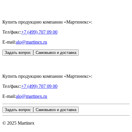
CONTROL PEEL
«МЕЗОТЕРАПИЯ»
SKINASIL
Uniglance®
Johns Screw Needle
Купить продукцию компании «Мартинекс»:
Тел/факс:
+7 (499) 707 09 00
E-mail:
alo@martinex.ru
Задать вопрос
Самовывоз и доставка
Купить продукцию компании «Мартинекс»:
Тел/факс:
+7 (499) 707 09 00
E-mail:
alo@martinex.ru
Задать вопрос
Самовывоз и доставка
© 2025 Martinex