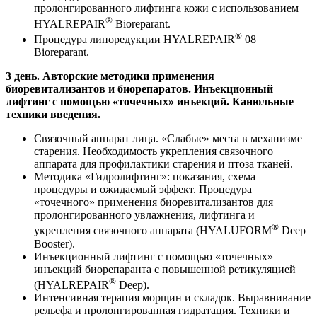
пролонгированного лифтинга кожи с использованием
®
HYALREPAIR
Bioreparant.
®
Процедура липоредукции HYALREPAIR
08
Bioreparant.
3 день. Авторские методики применения
биоревитализантов и биорепаратов. Инъекционный
лифтинг с помощью «точечных» инъекций. Канюльные
техники введения.
Связочный аппарат лица. «Слабые» места в механизме
старения. Необходимость укрепления связочного
аппарата для профилактики старения и птоза тканей.
Методика «Гидролифтинг»: показания, схема
процедуры и ожидаемый эффект. Процедура
«точечного» применения биоревитализантов для
пролонгированного увлажнения, лифтинга и
®
укрепления связочного аппарата (HYALUFORM
Deep
Booster).
Инъекционный лифтинг с помощью «точечных»
инъекций биорепаранта с повышенной ретикуляцией
®
(HYALREPAIR
Deep).
Интенсивная терапия морщин и складок. Выравнивание
рельефа и пролонгированная гидратация. Техники и