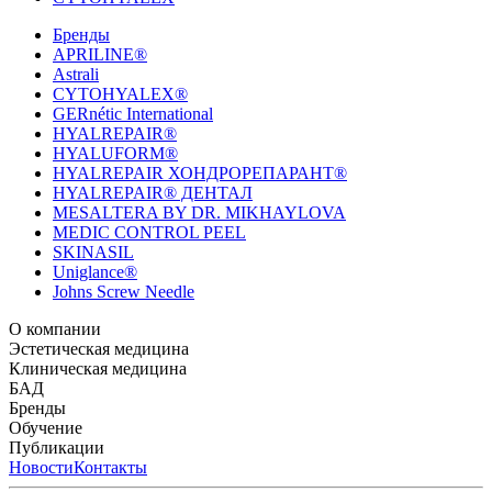
Бренды
APRILINE®
Astrali
CYTOHYALEX®
GERnétic International
HYALREPAIR®
HYALUFORM®
HYALREPAIR ХОНДРОРЕПАРАНТ®
HYALREPAIR® ДЕНТАЛ
MESALTERA BY DR. MIKHAYLOVA
MEDIC CONTROL PEEL
SKINASIL
Uniglance®
Johns Screw Needle
О компании
История компании
Эстетическая медицина
Научный центр
Учебный
центр
Биорепарация
Клиническая медицина
Патенты
Филлеры
Лаборатория
Биоревитализация
Национальное Общество
Мезотерапия
Химичес
Мезотерапии
пилинги
HYALREPAIR® CHONDROreparant
БАД
Космецевтика
Карьера
Расходные материалы
HYALREPAIR®
DENTAL
CYTOHYALEX
Бренды
HYALUFORM® SYNOVIAL LONG
HYALUFORM®
FILLER INTIMO
APRILINE®
Обучение
Astrali
CYTOHYALEX®
GERnétic
International
Расписание мероприятий
Публикации
HYALREPAIR®
Программы
HYALUFORM®
HYALREPAIR
ХОНДРОРЕПАРАНТ®
обучения
ЖУРНАЛ LES NOUVELLES ESTHÉTIQUES
Новости
Контакты
Преподаватели
HYALREPAIR®
Записи мероприятий
ЖУРНАЛ
ДЕНТАЛ
«ИНЪЕКЦИОННАЯ КОСМЕТОЛОГИЯ»
MESALTERA BY DR. MIKHAYLOVA
ЖУРНАЛ
MEDIC