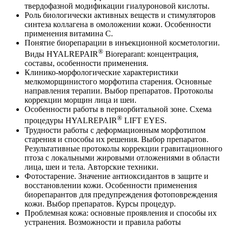
твердофазной модификации гиалуроновой кислоты.
Роль биологически активных веществ и стимуляторов
синтеза коллагена в омоложении кожи. Особенности
применения витамина С.
Понятие биорепарации в инъекционной косметологии.
®
Виды HYALREPAIR
Bioreparant: концентрация,
составы, особенности применения.
Клинико-морфологические характеристики
мелкоморщинистого морфотипа старения. Основные
направления терапии. Выбор препаратов. Протоколы
коррекции морщин лица и шеи.
Особенности работы в периорбитальной зоне. Схема
®
процедуры HYALREPAIR
LIFT EYES.
Трудности работы с деформационным морфотипом
старения и способы их решения. Выбор препаратов.
Результативные протоколы коррекции гравитационного
птоза с локальными жировыми отложениями в области
лица, шеи и тела. Авторские техники.
Фотостарение. Значение антиоксидантов в защите и
восстановлении кожи. Особенности применения
биорепарантов для предупреждения фотоповреждения
кожи. Выбор препаратов. Курсы процедур.
Проблемная кожа: основные проявления и способы их
устранения. Возможности и правила работы