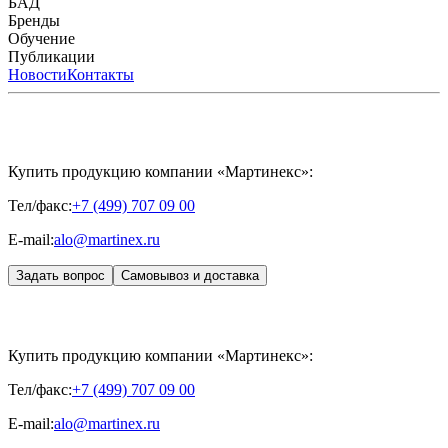
Мезотерапии
пилинги
HYALREPAIR® CHONDROreparant
БАД
Космецевтика
Карьера
Расходные материалы
HYALREPAIR®
DENTAL
CYTOHYALEX
Бренды
HYALUFORM® SYNOVIAL LONG
HYALUFORM®
FILLER INTIMO
APRILINE®
Обучение
Astrali
CYTOHYALEX®
GERnétic
International
Расписание мероприятий
Публикации
HYALREPAIR®
Программы
HYALUFORM®
HYALREPAIR
ХОНДРОРЕПАРАНТ®
обучения
ЖУРНАЛ LES NOUVELLES ESTHÉTIQUES
Новости
Контакты
Преподаватели
HYALREPAIR®
Записи мероприятий
ЖУРНАЛ
ДЕНТАЛ
«ИНЪЕКЦИОННАЯ КОСМЕТОЛОГИЯ»
MESALTERA BY DR. MIKHAYLOVA
ЖУРНАЛ
MEDIC
CONTROL PEEL
«МЕЗОТЕРАПИЯ»
SKINASIL
Uniglance®
Johns Screw Needle
Купить продукцию компании «Мартинекс»:
Тел/факс:
+7 (499) 707 09 00
E-mail:
alo@martinex.ru
Задать вопрос
Самовывоз и доставка
Купить продукцию компании «Мартинекс»:
Тел/факс:
+7 (499) 707 09 00
E-mail:
alo@martinex.ru