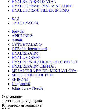
HYALREPAIR® DENTAL
HYALUFORM® SYNOVIAL LONG
HYALUFORM® FILLER INTIMO
БАД
CYTOHYALEX
Бренды
APRILINE®
Astrali
CYTOHYALEX®
GERnétic International
HYALREPAIR®
HYALUFORM®
HYALREPAIR ХОНДРОРЕПАРАНТ®
HYALREPAIR® ДЕНТАЛ
MESALTERA BY DR. MIKHAYLOVA
MEDIC CONTROL PEEL
SKINASIL
Uniglance®
Johns Screw Needle
О компании
История компании
Эстетическая медицина
Научный центр
Учебный
центр
Биорепарация
Клиническая медицина
Патенты
Филлеры
Лаборатория
Биоревитализация
Национальное Общество
Мезотерапия
Химичес