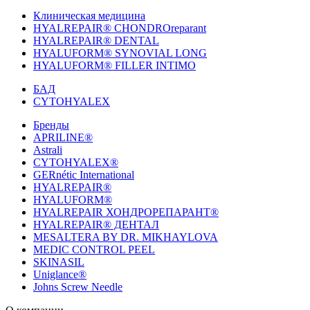
Клиническая медицина
HYALREPAIR® CHONDROreparant
HYALREPAIR® DENTAL
HYALUFORM® SYNOVIAL LONG
HYALUFORM® FILLER INTIMO
БАД
CYTOHYALEX
Бренды
APRILINE®
Astrali
CYTOHYALEX®
GERnétic International
HYALREPAIR®
HYALUFORM®
HYALREPAIR ХОНДРОРЕПАРАНТ®
HYALREPAIR® ДЕНТАЛ
MESALTERA BY DR. MIKHAYLOVA
MEDIC CONTROL PEEL
SKINASIL
Uniglance®
Johns Screw Needle