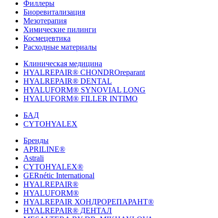
Филлеры
Биоревитализация
Мезотерапия
Химические пилинги
Космецевтика
Расходные материалы
Клиническая медицина
HYALREPAIR® CHONDROreparant
HYALREPAIR® DENTAL
HYALUFORM® SYNOVIAL LONG
HYALUFORM® FILLER INTIMO
БАД
CYTOHYALEX
Бренды
APRILINE®
Astrali
CYTOHYALEX®
GERnétic International
HYALREPAIR®
HYALUFORM®
HYALREPAIR ХОНДРОРЕПАРАНТ®
HYALREPAIR® ДЕНТАЛ