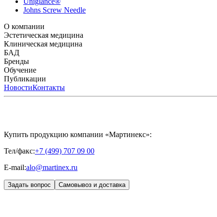
Uniglance®
Johns Screw Needle
О компании
История компании
Эстетическая медицина
Научный центр
Учебный центр
Патенты
Лабо
Биорепарация
Клиническая медицина
Филлеры
Биоревитализация
Мезотерапия
Химичес
HYALREPAIR® CHONDROreparant
БАД
HYALREPAIR® DENTAL
CYTOHYALEX
Бренды
APRILINE®
Обучение
Astrali
CYTOHYALEX®
GERnétic International
HYAL
MIKHAYLOVA
Расписание мероприятий
Публикации
MEDIC CONTROL PEEL
Программы обучения
SKINASIL
Преподаватели
Uniglance®
З
ЖУРНАЛ LES NOUVELLES ESTHÉTIQUES
Новости
Контакты
ЖУРНАЛ «ИНЪ
Купить продукцию компании «Мартинекс»:
Тел/факс:
+7 (499) 707 09 00
E-mail:
alo@martinex.ru
Задать вопрос
Самовывоз и доставка