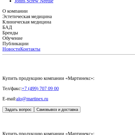
Johns Screw Needle
О компании
История компании
Эстетическая медицина
Научный центр
Учебный центр
Патенты
Лабо
Биорепарация
Клиническая медицина
Филлеры
Биоревитализация
Мезотерапия
Химичес
HYALREPAIR® CHONDROreparant
БАД
HYALREPAIR® DENTAL
CYTOHYALEX
Бренды
APRILINE®
Обучение
Astrali
CYTOHYALEX®
GERnétic International
HYAL
MIKHAYLOVA
Расписание мероприятий
Публикации
MEDIC CONTROL PEEL
Программы обучения
SKINASIL
Преподаватели
Uniglance®
З
ЖУРНАЛ LES NOUVELLES ESTHÉTIQUES
Новости
Контакты
ЖУРНАЛ «ИНЪ
Купить продукцию компании «Мартинекс»:
Тел/факс:
+7 (499) 707 09 00
E-mail:
alo@martinex.ru
Задать вопрос
Самовывоз и доставка
Купить продукцию компании «Мартинекс»: