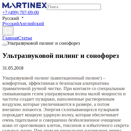
+7 (499) 707-09-00
Русский
Русский
Английский
Главная
Статьи
Ультразвуковой пилинг и сонофорез
Ультразвуковой пилинг и сонофорез
31.05.2018
Ультразвуковой пилинг (кавитационный пилинг) –
комфортная, эффективная и безопасная альтернатива
травматичной ручной чистке. При контакте со специальным
связывающим гелем ультразвуковая волна малой мощности и
частоты создает пузырьки, наполненные растворенным
воздухом, которые увеличиваются в размере, а потом
внезапно лопаются. Энергия схлопывающихся пузырьков
порождает мощную ударную волну, которая обеспечивает
очень тщательное и совершенно безболезненное очищение
кожи от ороговевших клеток, токсинов и избыточного секрета
сальных желез. При этом не происходит нагревания дермы,