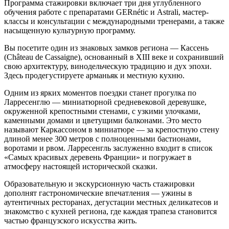
Программа стажировки включает три дня углубленного
обучения работе с препаратами GERnétic и Astrali, мастер-
классы и консультации с международными тренерами, а также
насыщенную культурную программу.
Вы посетите один из знаковых замков региона — Кассень
(Château de Cassaigne), основанный в XIII веке и сохранивший
свою архитектуру, винодельческую традицию и дух эпохи.
Здесь продегустируете арманьяк и местную кухню.
Одним из ярких моментов поездки станет прогулка по
Ларресенглю — миниатюрной средневековой деревушке,
окруженной крепостными стенами, с узкими улочками,
каменными домами и цветущими балконами. Это место
называют Каркассоном в миниатюре — за крепостную стену
длиной менее 300 метров с полноценными бастионами,
воротами и рвом. Ларресенгль заслуженно входит в список
«Самых красивых деревень Франции» и погружает в
атмосферу настоящей исторической сказки.
Образовательную и экскурсионную часть стажировки
дополнят гастрономические впечатления — ужины в
аутентичных ресторанах, дегустации местных деликатесов и
знакомство с кухней региона, где каждая трапеза становится
частью французского искусства жить.