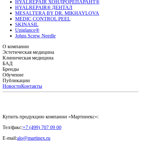
HYALREPAIR ХОНДРОРЕПАРАНТ®
HYALREPAIR® ДЕНТАЛ
MESALTERA BY DR. MIKHAYLOVA
MEDIC CONTROL PEEL
SKINASIL
Uniglance®
Johns Screw Needle
О компании
История компании
Эстетическая медицина
Научный центр
Учебный
центр
Биорепарация
Клиническая медицина
Патенты
Филлеры
Лаборатория
Биоревитализация
Национальное Общество
Мезотерапия
Химичес
Мезотерапии
пилинги
HYALREPAIR® CHONDROreparant
БАД
Космецевтика
Карьера
Расходные материалы
HYALREPAIR®
DENTAL
CYTOHYALEX
Бренды
HYALUFORM® SYNOVIAL LONG
HYALUFORM®
FILLER INTIMO
APRILINE®
Обучение
Astrali
CYTOHYALEX®
GERnétic
International
Расписание мероприятий
Публикации
HYALREPAIR®
Программы
HYALUFORM®
HYALREPAIR
ХОНДРОРЕПАРАНТ®
обучения
ЖУРНАЛ LES NOUVELLES ESTHÉTIQUES
Новости
Контакты
Преподаватели
HYALREPAIR®
Записи мероприятий
ЖУРНАЛ
ДЕНТАЛ
«ИНЪЕКЦИОННАЯ КОСМЕТОЛОГИЯ»
MESALTERA BY DR. MIKHAYLOVA
ЖУРНАЛ
MEDIC
CONTROL PEEL
«МЕЗОТЕРАПИЯ»
SKINASIL
Uniglance®
Johns Screw Needle
Купить продукцию компании «Мартинекс»:
Тел/факс:
+7 (499) 707 09 00
E-mail:
alo@martinex.ru