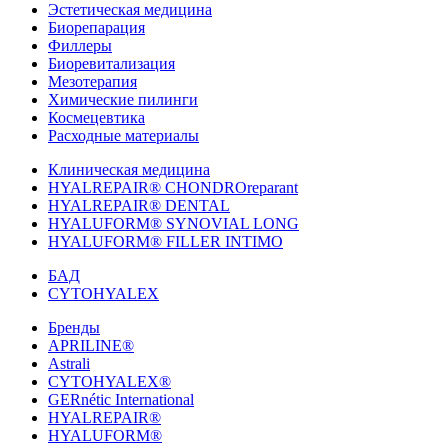
Эстетическая медицина
Биорепарация
Филлеры
Биоревитализация
Мезотерапия
Химические пилинги
Космецевтика
Расходные материалы
Клиническая медицина
HYALREPAIR® CHONDROreparant
HYALREPAIR® DENTAL
HYALUFORM® SYNOVIAL LONG
HYALUFORM® FILLER INTIMO
БАД
CYTOHYALEX
Бренды
APRILINE®
Astrali
CYTOHYALEX®
GERnétic International
HYALREPAIR®
HYALUFORM®