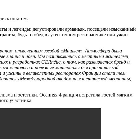
лись опытом.
аты и легенды: дегустировали арманьяк, посещали изысканный
трапеза, будь то обед в аутентичном ресторанчике или ужин
тораном, отмеченным звездой «Мишлен». Атмосфера была
ые знания и идеи. Мы познакомились с местными жителями,
ях и разработках GERnétic, о том, как развивается бренд и
в косметолога и полезные материалы для практической
а и ужины в великолепных ресторанах Франции стали тем
одаватель Международной академии эстетической медицины,
зма и эстетики. Осенняя Франция встретила гостей мягким
дого участника.