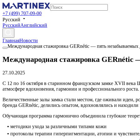
+7 (499) 707-09-00
Русский
Русский
Английский
Главная
Новости
Международная стажировка GERnétic — пять незабываемых 
Международная стажировка GERnétic —
27.10.2025
С 12 по 16 октября в старинном французском замке XVII век
атмосфере вдохновения, гармонии и профессионального роста. 
Величественные залы замка стали местом, где оживали идеи, 
бренда GERnétic, делились опытом, вдохновлялись и находили 
Обучающая программа гармонично объединила глубокие теорет
•
методики ухода за различными типами кожи
•
протоколы терапии гиперпигментации, атопии и чувствите