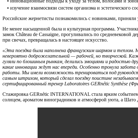
•
инновационные подходы к уходу за телом, волосами и зоно
•
изучение взаимосвязи систем организма и эстетического со
Российские жернетисты познакомились с новинками, приняли 
Не менее насыщенной была и культурная программа. Участники
замок Château de Cassaigne, прогуливались по средневековой д
при свечах, превращалась в настоящее искусство.
«Эта поездка была наполнена французским шармом и теплом. 
невероятно доброжелательной — рабочей, но творческой. Каж
гуляли по блошиным рынкам, делились эмоциями и радостью дру
какие инновации ждут нас впереди. Особенно тронула забота
работы. Мы имели возможность тренироваться под руководст
самым штрихом, который сделал поездку поистине незабываем
сертифицированный тренер Laboratoires GERnétic Synthèse (Фр
Стажировка GERnétic INTERNATIONAL стала ярким событием г
солнцем, ароматом виноградников и атмосферой уюта, а Шато 