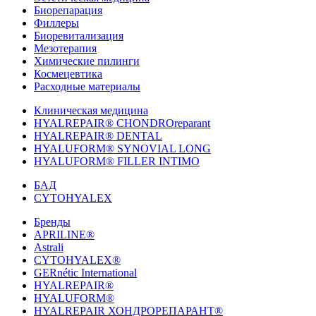
Биорепарация
Филлеры
Биоревитализация
Мезотерапия
Химические пилинги
Космецевтика
Расходные материалы
Клиническая медицина
HYALREPAIR® CHONDROreparant
HYALREPAIR® DENTAL
HYALUFORM® SYNOVIAL LONG
HYALUFORM® FILLER INTIMO
БАД
CYTOHYALEX
Бренды
APRILINE®
Astrali
CYTOHYALEX®
GERnétic International
HYALREPAIR®
HYALUFORM®
HYALREPAIR ХОНДРОРЕПАРАНТ®