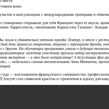
й бюста
стояния кожи
участие в консультациях с международными тренерами и обменя
 стажировки открывали для себя Францию через ее вкусы, аром
еревне Ларрессингль, «маленькому Каркассону Гаскони». Каждая 
Мы жили в удивительно уютном городке Лектур, в отеле с рес
дый день приносил открытия, общение с тренерами бренда, нов
г с другом. На обучающих программах узнали о будущих технологи
 организаторов: каждому участнику вручили набор инструменто
вом экспертов — и это было потрясающе! А дегустации фуа-гр
ой», — поделилась своими впечатлениями Анна Матвеева, преп
анция).
ода — воплощением французского совершенства, профессионали
Д’Ансуле стал символом красоты и стремления к идеалу для каж