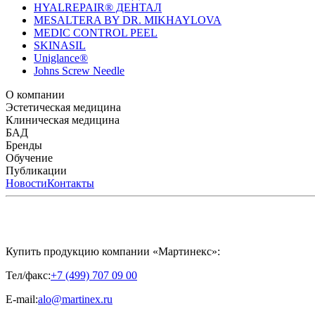
HYALREPAIR® ДЕНТАЛ
MESALTERA BY DR. MIKHAYLOVA
MEDIC CONTROL PEEL
SKINASIL
Uniglance®
Johns Screw Needle
О компании
История компании
Эстетическая медицина
Научный центр
Учебный центр
Патенты
Лабо
Биорепарация
Клиническая медицина
Филлеры
Биоревитализация
Мезотерапия
Химичес
HYALREPAIR® CHONDROreparant
БАД
HYALREPAIR® DENTAL
CYTOHYALEX
Бренды
APRILINE®
Обучение
Astrali
CYTOHYALEX®
GERnétic International
HYAL
MIKHAYLOVA
Расписание мероприятий
Публикации
MEDIC CONTROL PEEL
Программы обучения
SKINASIL
Преподаватели
Uniglance®
З
ЖУРНАЛ LES NOUVELLES ESTHÉTIQUES
Новости
Контакты
ЖУРНАЛ «ИНЪ
Купить продукцию компании «Мартинекс»:
Тел/факс:
+7 (499) 707 09 00
E-mail:
alo@martinex.ru