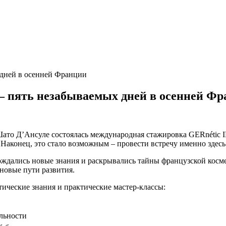
дней в осенней Франции
 пять незабываемых дней в осенней Ф
а Шато Д’Ансуле состоялась международная стажировка GERnétic
Наконец, это стало возможным – провести встречу именно здесь
рождались новые знания и раскрывались тайны французской кос
новые пути развития.
ические знания и практические мастер-классы:
льности