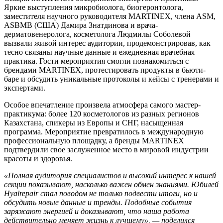
Яркие выступления микробиолога, биогеронтолога,
заместителя научного руководителя MARTINEX, члена ASM,
ASBMB (США) Дамира Знатдинова и врача-
дерматовенеролога, косметолога Людмилы Соболевой
вызвали живой интерес аудитории, продемонстрировав, как
тесно связаны научные данные и ежедневная врачебная
практика. Гости мероприятия смогли познакомиться с
брендами MARTINEX, протестировать продукты в бьюти-
баре и обсудить уникальные протоколы и кейсы с тренерами и
экспертами.
Особое впечатление произвела атмосфера самого мастер-
практикума: более 120 косметологов из разных регионов
Казахстана, спикеры из Европы и СНГ, насыщенная
программа. Мероприятие превратилось в международную
профессиональную площадку, а бренды MARTINEX
подтвердили свое заслуженное место в мировой индустрии
красоты и здоровья.
«Полная аудитория специалистов и высокий интерес к нашей
секции показывают, насколько важен обмен знаниями. Юбилей
Hyalrepair стал поводом не только подвести итоги, но и
обсудить новые данные и тренды. Подобные события
заряжают энергией и доказывают, что наша работа
действительно меняет жизнь к лучшему», — поделился