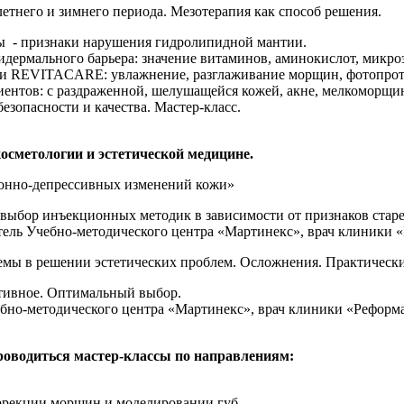
етнего и зимнего периода. Мезотерапия как способ решения.
ны - признаки нарушения гидролипидной мантии.
дермального барьера: значение витаминов, аминокислот, микро
ии REVITACARE: увлажнение, разглаживание морщин, фотопрот
ентов: с раздраженной, шелушащейся кожей, акне, мелкоморщи
опасности и качества. Мастер-класс.
осметологии и эстетической медицине.
онно-депрессивных изменений кожи»
 выбор инъекционных методик в зависимости от признаков старе
тель Учебно-методического центра «Мартинекс», врач клиники «Р
емы в решении эстетических проблем. Осложнения. Практическ
ятивное. Оптимальный выбор.
ебно-методического центра «Мартинекс», врач клиники «Реформа»
проводиться мастер-классы по направлениям:
оррекции морщин и моделировании губ