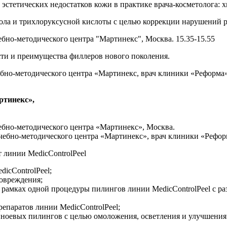
стетических недостатков кожи в практике врача-косметолога: 
ла и трихлоруксусной кислоты с целью коррекции нарушений р
ебно-методического центра "Мартинекс", Москва. 15.35-15.55
ти и преимущества филлеров нового поколения.
чебно-методического центра «Мартинекс, врач клиники «Реформа»
ртинекс»,
чебно-методического центра «Мартинекс», Москва.
Учебно-методического центра «Мартинекс», врач клиники «Рефор
 линии MedicControlPeel
icControlPeel;
повреждения;
 рамках одной процедуры пилингов линии MedicControlPeel с р
епаратов линии MedicControlPeel;
ноевых пилингов с целью омоложения, осветления и улучшения