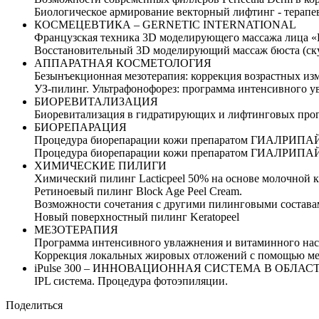
Биологическое армирование векторный лифтинг - терапе
КОСМЕЦЕВТИКА – GERNETIC INTERNATIONAL
Французская техника 3D моделирующего массажа лица «E
Восстановительный 3D моделирующий массаж бюста (ск
АППАРАТНАЯ КОСМЕТОЛОГИЯ
Безынъекционная мезотерапия: коррекция возрастных
УЗ-пилинг. Ультрафонофорез: программа интенсивного
БИОРЕВИТАЛИЗАЦИЯ
Биоревитализация в гидратирующих и лифтинговых про
БИОРЕПАРАЦИЯ
Процедура биорепарации кожи препаратом ГИАЛРИПАЙЕР
Процедура биорепарации кожи препаратом ГИАЛРИПАЙЕР
ХИМИЧЕСКИЕ ПИЛИГИ
Химический пилинг Lacticpeel 50% на основе молочной
Ретиноевый пилинг Block Age Peel Cream.
Возможности сочетания с другими пилинговыми состав
Новый поверхностный пилинг Keratopeel
МЕЗОТЕРАПИЯ
Программа интенсивного увлажнения и витаминного на
Коррекция локальных жировых отложений с помощью ме
iPulse 300 – ИННОВАЦИОННАЯ СИСТЕМА В ОБЛА
IPL система. Процедура фотоэпиляции.
Поделиться