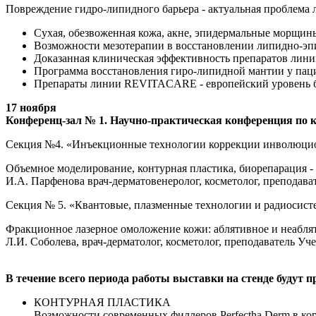
Повреждение гидро-липидного барьера - актуальная проблема л
Сухая, обезвоженная кожа, акне, эпидермальные морщи
Возможности мезотерапии в восстановлении липидно-эпи
Доказанная клиническая эффективность препаратов лин
Программа восстановления гиро-липидной мантии у паци
Препараты линии REVITACARE - европейский уровень без
17 ноября
Конференц-зал № 1. Научно-практическая конференция по к
Секция №4. «Инъекционные технологии коррекции инволюци
Объемное моделирование, контурная пластика, биорепарация -
И.А. Парфенова врач-дерматовенеролог, косметолог, преподава
Секция № 5. «Квантовые, плазменные технологии и радиосист
Фракционное лазерное омоложение кожи: аблятивное и неабл
Л.И. Соболева, врач-дерматолог, косметолог, преподаватель Уч
В течение всего периода работы выставки на стенде будут 
КОНТУРНАЯ ПЛАСТИКА
Возможности современных филлеров Perfectha Derm в к