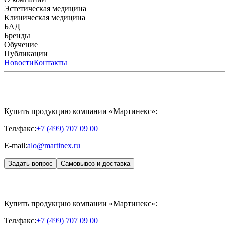
История компании
Эстетическая медицина
Научный центр
Учебный центр
Патенты
Лабо
Биорепарация
Клиническая медицина
Филлеры
Биоревитализация
Мезотерапия
Химичес
HYALREPAIR® CHONDROreparant
БАД
HYALREPAIR® DENTAL
CYTOHYALEX
Бренды
APRILINE®
Обучение
Astrali
CYTOHYALEX®
GERnétic International
HYAL
MIKHAYLOVA
Расписание мероприятий
Публикации
MEDIC CONTROL PEEL
Программы обучения
SKINASIL
Преподаватели
Uniglance®
З
ЖУРНАЛ LES NOUVELLES ESTHÉTIQUES
Новости
Контакты
ЖУРНАЛ «ИНЪ
Купить продукцию компании «Мартинекс»:
Тел/факс:
+7 (499) 707 09 00
E-mail:
alo@martinex.ru
Задать вопрос
Самовывоз и доставка
Купить продукцию компании «Мартинекс»:
Тел/факс:
+7 (499) 707 09 00