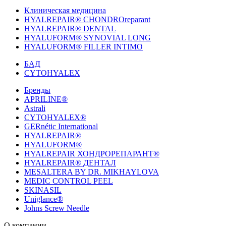
Клиническая медицина
HYALREPAIR® CHONDROreparant
HYALREPAIR® DENTAL
HYALUFORM® SYNOVIAL LONG
HYALUFORM® FILLER INTIMO
БАД
CYTOHYALEX
Бренды
APRILINE®
Astrali
CYTOHYALEX®
GERnétic International
HYALREPAIR®
HYALUFORM®
HYALREPAIR ХОНДРОРЕПАРАНТ®
HYALREPAIR® ДЕНТАЛ
MESALTERA BY DR. MIKHAYLOVA
MEDIC CONTROL PEEL
SKINASIL
Uniglance®
Johns Screw Needle
О компании