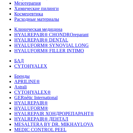
Мезотерапия
Химические пилинги
Космецевтика
Расходные материалы
Клиническая медицина
HYALREPAIR® CHONDROreparant
HYALREPAIR® DENTAL
HYALUFORM® SYNOVIAL LONG
HYALUFORM® FILLER INTIMO
БАД
CYTOHYALEX
Бренды
APRILINE®
Astrali
CYTOHYALEX®
GERnétic International
HYALREPAIR®
HYALUFORM®
HYALREPAIR ХОНДРОРЕПАРАНТ®
HYALREPAIR® ДЕНТАЛ
MESALTERA BY DR. MIKHAYLOVA
MEDIC CONTROL PEEL