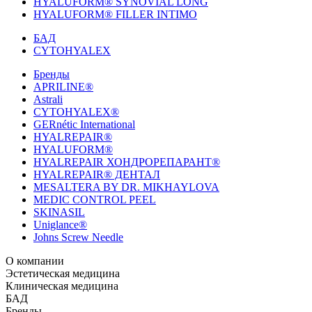
HYALUFORM® SYNOVIAL LONG
HYALUFORM® FILLER INTIMO
БАД
CYTOHYALEX
Бренды
APRILINE®
Astrali
CYTOHYALEX®
GERnétic International
HYALREPAIR®
HYALUFORM®
HYALREPAIR ХОНДРОРЕПАРАНТ®
HYALREPAIR® ДЕНТАЛ
MESALTERA BY DR. MIKHAYLOVA
MEDIC CONTROL PEEL
SKINASIL
Uniglance®
Johns Screw Needle
О компании
История компании
Эстетическая медицина
Научный центр
Учебный
центр
Биорепарация
Клиническая медицина
Патенты
Филлеры
Лаборатория
Биоревитализация
Национальное Общество
Мезотерапия
Химичес
Мезотерапии
пилинги
HYALREPAIR® CHONDROreparant
БАД
Космецевтика
Карьера
Расходные материалы
HYALREPAIR®
DENTAL
CYTOHYALEX
Бренды
HYALUFORM® SYNOVIAL LONG
HYALUFORM®