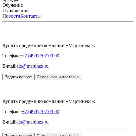
FILLER INTIMO
APRILINE®
Обучение
Astrali
CYTOHYALEX®
GERnétic
International
Расписание мероприятий
Публикации
HYALREPAIR®
Программы
HYALUFORM®
HYALREPAIR
ХОНДРОРЕПАРАНТ®
обучения
ЖУРНАЛ LES NOUVELLES ESTHÉTIQUES
Новости
Контакты
Преподаватели
HYALREPAIR®
Записи мероприятий
ЖУРНАЛ
ДЕНТАЛ
«ИНЪЕКЦИОННАЯ КОСМЕТОЛОГИЯ»
MESALTERA BY DR. MIKHAYLOVA
ЖУРНАЛ
MEDIC
CONTROL PEEL
«МЕЗОТЕРАПИЯ»
SKINASIL
Uniglance®
Johns Screw Needle
Купить продукцию компании «Мартинекс»:
Тел/факс:
+7 (499) 707 09 00
E-mail:
alo@martinex.ru
Задать вопрос
Самовывоз и доставка
Купить продукцию компании «Мартинекс»:
Тел/факс:
+7 (499) 707 09 00
E-mail:
alo@martinex.ru
Задать вопрос
Самовывоз и доставка