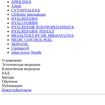
APRILINE®
Astrali
CYTOHYALEX®
GERnétic International
HYALREPAIR®
HYALUFORM®
HYALREPAIR ХОНДРОРЕПАРАНТ®
HYALREPAIR® ДЕНТАЛ
MESALTERA BY DR. MIKHAYLOVA
MEDIC CONTROL PEEL
SKINASIL
Uniglance®
Johns Screw Needle
О компании
История компании
Эстетическая медицина
Научный центр
Учебный центр
Патенты
Лабо
Биорепарация
Клиническая медицина
Филлеры
Биоревитализация
Мезотерапия
Химичес
HYALREPAIR® CHONDROreparant
БАД
HYALREPAIR® DENTAL
CYTOHYALEX
Бренды
APRILINE®
Обучение
Astrali
CYTOHYALEX®
GERnétic International
HYAL
MIKHAYLOVA
Расписание мероприятий
Публикации
MEDIC CONTROL PEEL
Программы обучения
SKINASIL
Преподаватели
Uniglance®
З
ЖУРНАЛ LES NOUVELLES ESTHÉTIQUES
Новости
Контакты
ЖУРНАЛ «ИНЪ