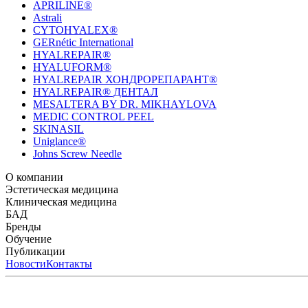
APRILINE®
Astrali
CYTOHYALEX®
GERnétic International
HYALREPAIR®
HYALUFORM®
HYALREPAIR ХОНДРОРЕПАРАНТ®
HYALREPAIR® ДЕНТАЛ
MESALTERA BY DR. MIKHAYLOVA
MEDIC CONTROL PEEL
SKINASIL
Uniglance®
Johns Screw Needle
О компании
История компании
Эстетическая медицина
Научный центр
Учебный центр
Патенты
Лабо
Биорепарация
Клиническая медицина
Филлеры
Биоревитализация
Мезотерапия
Химичес
HYALREPAIR® CHONDROreparant
БАД
HYALREPAIR® DENTAL
CYTOHYALEX
Бренды
APRILINE®
Обучение
Astrali
CYTOHYALEX®
GERnétic International
HYAL
MIKHAYLOVA
Расписание мероприятий
Публикации
MEDIC CONTROL PEEL
Программы обучения
SKINASIL
Преподаватели
Uniglance®
З
ЖУРНАЛ LES NOUVELLES ESTHÉTIQUES
Новости
Контакты
ЖУРНАЛ «ИНЪ