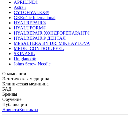
APRILINE®
Astrali
CYTOHYALEX®
GERnétic International
HYALREPAIR®
HYALUFORM®
HYALREPAIR ХОНДРОРЕПАРАНТ®
HYALREPAIR® ДЕНТАЛ
MESALTERA BY DR. MIKHAYLOVA
MEDIC CONTROL PEEL
SKINASIL
Uniglance®
Johns Screw Needle
О компании
История компании
Эстетическая медицина
Научный центр
Учебный центр
Патенты
Лабо
Биорепарация
Клиническая медицина
Филлеры
Биоревитализация
Мезотерапия
Химичес
HYALREPAIR® CHONDROreparant
БАД
HYALREPAIR® DENTAL
CYTOHYALEX
Бренды
APRILINE®
Обучение
Astrali
CYTOHYALEX®
GERnétic International
HYAL
MIKHAYLOVA
Расписание мероприятий
Публикации
MEDIC CONTROL PEEL
Программы обучения
SKINASIL
Преподаватели
Uniglance®
З
ЖУРНАЛ LES NOUVELLES ESTHÉTIQUES
Новости
Контакты
ЖУРНАЛ «ИНЪ