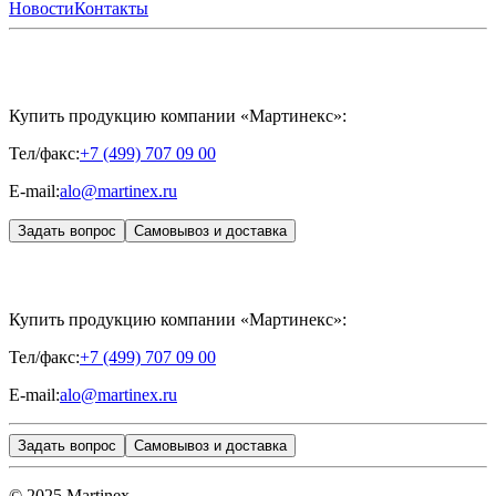
ХОНДРОРЕПАРАНТ®
обучения
ЖУРНАЛ LES NOUVELLES ESTHÉTIQUES
Новости
Контакты
Преподаватели
HYALREPAIR®
Записи мероприятий
ЖУРНАЛ
ДЕНТАЛ
«ИНЪЕКЦИОННАЯ КОСМЕТОЛОГИЯ»
MESALTERA BY DR. MIKHAYLOVA
ЖУРНАЛ
MEDIC
CONTROL PEEL
«МЕЗОТЕРАПИЯ»
SKINASIL
Uniglance®
Johns Screw Needle
Купить продукцию компании «Мартинекс»:
Тел/факс:
+7 (499) 707 09 00
E-mail:
alo@martinex.ru
Задать вопрос
Самовывоз и доставка
Купить продукцию компании «Мартинекс»:
Тел/факс:
+7 (499) 707 09 00
E-mail:
alo@martinex.ru
Задать вопрос
Самовывоз и доставка
© 2025 Martinex