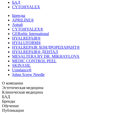
БАД
CYTOHYALEX
Бренды
APRILINE®
Astrali
CYTOHYALEX®
GERnétic International
HYALREPAIR®
HYALUFORM®
HYALREPAIR ХОНДРОРЕПАРАНТ®
HYALREPAIR® ДЕНТАЛ
MESALTERA BY DR. MIKHAYLOVA
MEDIC CONTROL PEEL
SKINASIL
Uniglance®
Johns Screw Needle
О компании
История компании
Эстетическая медицина
Научный центр
Учебный
центр
Биорепарация
Клиническая медицина
Патенты
Филлеры
Лаборатория
Биоревитализация
Национальное Общество
Мезотерапия
Химичес
Мезотерапии
пилинги
HYALREPAIR® CHONDROreparant
БАД
Космецевтика
Карьера
Расходные материалы
HYALREPAIR®
DENTAL
CYTOHYALEX
Бренды
HYALUFORM® SYNOVIAL LONG
HYALUFORM®
FILLER INTIMO
APRILINE®
Обучение
Astrali
CYTOHYALEX®
GERnétic
International
Расписание мероприятий
Публикации
HYALREPAIR®
Программы
HYALUFORM®
HYALREPAIR