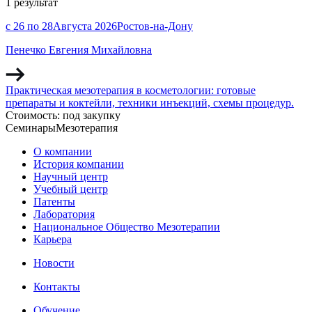
1 результат
с 26 по 28
Августа
2026
Ростов-на-Дону
Пенечко Евгения Михайловна
Практическая мезотерапия в косметологии: готовые
препараты и коктейли, техники инъекций, схемы процедур.
Стоимость:
под закупку
Семинары
Мезотерапия
О компании
История компании
Научный центр
Учебный центр
Патенты
Лаборатория
Национальное Общество Мезотерапии
Карьера
Новости
Контакты
Обучение