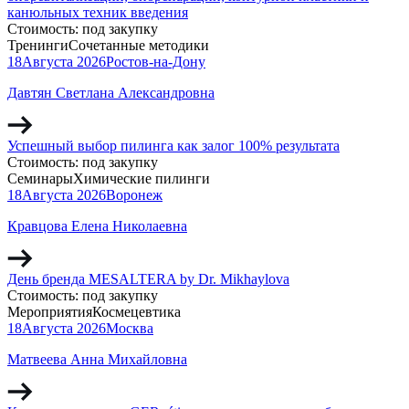
канюльных техник введения
Стоимость:
под закупку
Тренинги
Сочетанные методики
18
Августа
2026
Ростов-на-Дону
Давтян Светлана Александровна
Успешный выбор пилинга как залог 100% результата
Стоимость:
под закупку
Семинары
Химические пилинги
18
Августа
2026
Воронеж
Кравцова Елена Николаевна
День бренда MESALTERA by Dr. Mikhaylova
Стоимость:
под закупку
Мероприятия
Космецевтика
18
Августа
2026
Москва
Матвеева Анна Михайловна