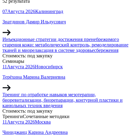
52 результата
07
Августа
2026
Калининград
Знатдинов Дамир Ильдусович
Инъекционные стратегии достижения пренебрежимого
старения кожи: метаболический контроль, ремоделирование
тканей и миорелаксация в системе здоровьесбережения
Стоимость:
под закупку
Семинары
11
Августа
2026
Новосибирск
Терёхина Марина Валериевна
Тренинг по отработке навыков мезотерапии,
биоревитализации, биорепарации, контурной пластики и
канюльных техник введения
Стоимость:
под закупку
Тренинги
Сочетанные методики
11
Августа
2026
Москва
Чиниджанц Карина Андреевна