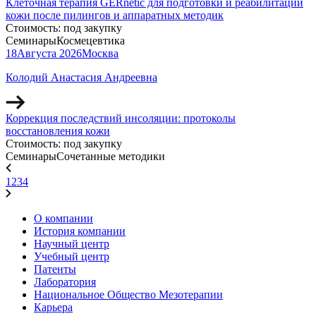
Клеточная терапия GERnétic для подготовки и реабилитации
кожи после пилингов и аппаратных методик
Стоимость:
под закупку
Семинары
Космецевтика
18
Августа
2026
Москва
Колодий Анастасия Андреевна
Коррекция последствий инсоляции: протоколы
восстановления кожи
Стоимость:
под закупку
Семинары
Сочетанные методики
1
2
3
4
О компании
История компании
Научный центр
Учебный центр
Патенты
Лаборатория
Национальное Общество Мезотерапии
Карьера