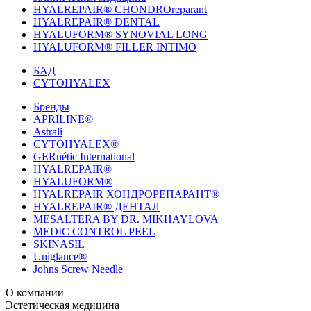
HYALREPAIR® CHONDROreparant
HYALREPAIR® DENTAL
HYALUFORM® SYNOVIAL LONG
HYALUFORM® FILLER INTIMO
БАД
CYTOHYALEX
Бренды
APRILINE®
Astrali
CYTOHYALEX®
GERnétic International
HYALREPAIR®
HYALUFORM®
HYALREPAIR ХОНДРОРЕПАРАНТ®
HYALREPAIR® ДЕНТАЛ
MESALTERA BY DR. MIKHAYLOVA
MEDIC CONTROL PEEL
SKINASIL
Uniglance®
Johns Screw Needle
О компании
История компании
Эстетическая медицина
Научный центр
Учебный