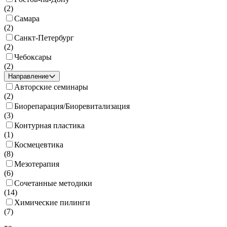
(
2
)
Самара
(
2
)
Санкт-Петербург
(
2
)
Чебоксары
(
2
)
Направление
Авторские семинары
(
2
)
Биорепарация/Биоревитализация
(
3
)
Контурная пластика
(
1
)
Космецевтика
(
8
)
Мезотерапия
(
6
)
Сочетанные методики
(
14
)
Химические пилинги
(
7
)