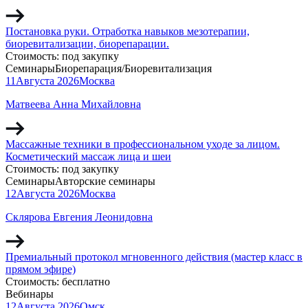
Постановка руки. Отработка навыков мезотерапии,
биоревитализации, биорепарации.
Стоимость:
под закупку
Семинары
Биорепарация/Биоревитализация
11
Августа
2026
Москва
Матвеева Анна Михайловна
Массажные техники в профессиональном уходе за лицом.
Косметический массаж лица и шеи
Стоимость:
под закупку
Семинары
Авторские семинары
12
Августа
2026
Москва
Склярова Евгения Леонидовна
Премиальный протокол мгновенного действия (мастер класс в
прямом эфире)
Стоимость:
бесплатно
Вебинары
12
Августа
2026
Омск