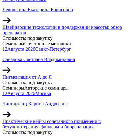
Левошкина Екатерина Борисовна
Швейцарские технологии в поддержании красоты: обзор
препаратов
Стоимость:
под закупку
Семинары
Сочетанные методики
12
Августа
2026
Санкт-Петербург
Санарова Светлана Владимировна
Пигментация от А до Я
Стоимость:
под закупку
Семинары
Авторские семинары
12
Августа
2026
Москва
Чиниджанц Карина Андреевна
Практические кейсы сочетанного применения:
ботулинотерапия, филлеры и биорепарация
Стоимость:
под закупку