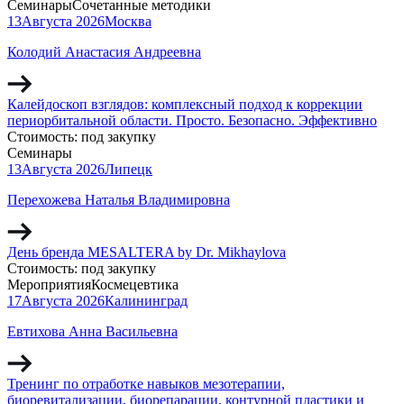
Семинары
Сочетанные методики
13
Августа
2026
Москва
Колодий Анастасия Андреевна
Калейдоскоп взглядов: комплексный подход к коррекции
периорбитальной области. Просто. Безопасно. Эффективно
Стоимость:
под закупку
Семинары
13
Августа
2026
Липецк
Перехожева Наталья Владимировна
День бренда MESALTERA by Dr. Mikhaylova
Стоимость:
под закупку
Мероприятия
Космецевтика
17
Августа
2026
Калининград
Евтихова Анна Васильевна
Тренинг по отработке навыков мезотерапии,
биоревитализации, биорепарации, контурной пластики и