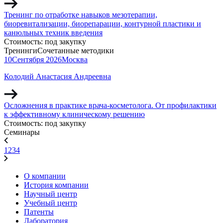
Тренинг по отработке навыков мезотерапии,
биоревитализации, биорепарации, контурной пластики и
канюльных техник введения
Стоимость:
под закупку
Тренинги
Сочетанные методики
10
Сентября
2026
Москва
Колодий Анастасия Андреевна
Осложнения в практике врача-косметолога. От профилактики
к эффективному клиническому решению
Стоимость:
под закупку
Семинары
1
2
3
4
О компании
История компании
Научный центр
Учебный центр
Патенты
Лаборатория