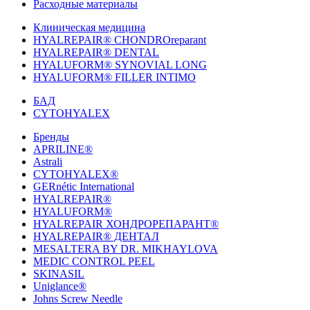
Расходные материалы
Клиническая медицина
HYALREPAIR® CHONDROreparant
HYALREPAIR® DENTAL
HYALUFORM® SYNOVIAL LONG
HYALUFORM® FILLER INTIMO
БАД
CYTOHYALEX
Бренды
APRILINE®
Astrali
CYTOHYALEX®
GERnétic International
HYALREPAIR®
HYALUFORM®
HYALREPAIR ХОНДРОРЕПАРАНТ®
HYALREPAIR® ДЕНТАЛ
MESALTERA BY DR. MIKHAYLOVA
MEDIC CONTROL PEEL
SKINASIL
Uniglance®
Johns Screw Needle