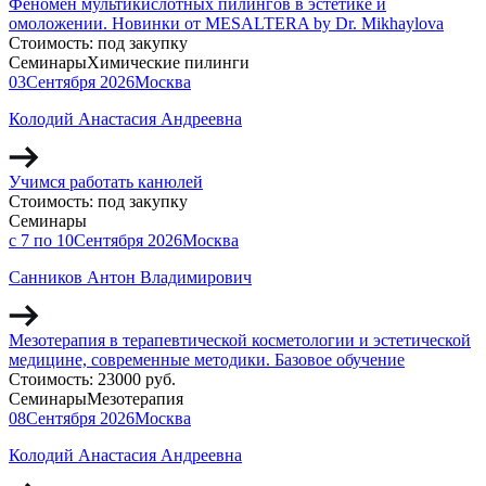
Феномен мультикислотных пилингов в эстетике и
омоложении. Новинки от MESALTERA by Dr. Mikhaylova
Стоимость:
под закупку
Семинары
Химические пилинги
03
Сентября
2026
Москва
Колодий Анастасия Андреевна
Учимся работать канюлей
Стоимость:
под закупку
Семинары
с 7 по 10
Сентября
2026
Москва
Санников Антон Владимирович
Мезотерапия в терапевтической косметологии и эстетической
медицине, современные методики. Базовое обучение
Стоимость:
23000 руб.
Семинары
Мезотерапия
08
Сентября
2026
Москва
Колодий Анастасия Андреевна