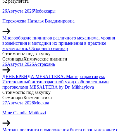
52 результата
26
Августа
2026
Чебоксары
Перехожева Наталья Владимировна
Многообразие пилингов различного механизма, уровня
воздействия и методики их применения в практике
косметолога. Обзорный семинар
Стоимость:
под закупку
Семинары
Химические пилинги
26
Августа
2026
Астрахань
ДЕНЬ БРЕНДА MESALTERA. Мастер-практикум.
Интенсивный антивозрастной уход с обновленными
протоколами MESALTERA by Dr. Mikhaylova
Стоимость:
под закупку
Семинары
Космецевтика
27
Августа
2026
Москва
Mme Claudia Mattiozzi
Методы лифтинга и омоложения бюста и зоны декольте с