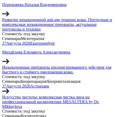
Перехожева Наталья Владимировна
Развитие инъекционной anti-age терапии кожи. Пептидные и
комплексные инъекционные препараты, актуальные
протоколы и техники
Стоимость:
под закупку
Семинары
Мезотерапия
27
Августа
2026
Екатеринбург
Михайлова Елизавета Александровна
Инъекционные препараты пролонгированного действия для
быстрого и стойкого омоложения кожи.
Стоимость:
под закупку
Семинары
Биорепарация/Биоревитализация
27
Августа
2026
Астрахань
Искусство чистоты: комплексная чистка лица на
профессиональной космецевтике MESALTERA by Dr.
Mikhaylova
Стоимость:
под закупку
Семинары
Космецевтика