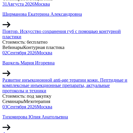
31
Августа
2026
Москва
Ширманова Екатерина Александровна
Повтор. Искусство сохранения губ с помощью контурной
пластики
Стоимость:
бесплатно
Вебинары
Контурная пластика
02
Сентября
2026
Москва
Вацкель Мария Игоревна
Развитие инъекционной anti-age терапии кожи. Пептидные и
комплексные инъекционные препараты, актуальные
протоколы и техники
Стоимость:
под закупку
Семинары
Мезотерапия
03
Сентября
2026
Москва
Тихомирова Юлия Анатольевна