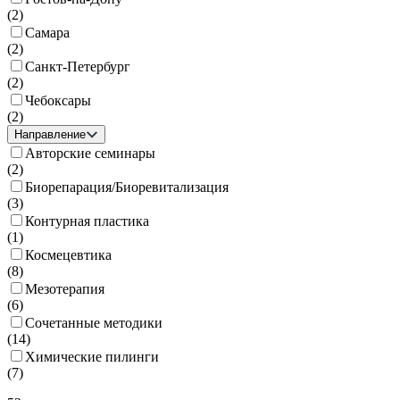
(
2
)
Самара
(
2
)
Санкт-Петербург
(
2
)
Чебоксары
(
2
)
Направление
Авторские семинары
(
2
)
Биорепарация/Биоревитализация
(
3
)
Контурная пластика
(
1
)
Космецевтика
(
8
)
Мезотерапия
(
6
)
Сочетанные методики
(
14
)
Химические пилинги
(
7
)