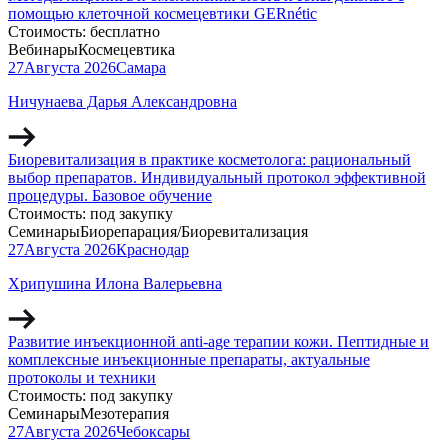
помощью клеточной космецевтики GERnétic
Стоимость:
бесплатно
Вебинары
Космецевтика
27
Августа
2026
Самара
Ничунаева Дарья Александровна
Биоревитализация в практике косметолога: рациональный
выбор препаратов. Индивидуальный протокол эффективной
процедуры. Базовое обучение
Стоимость:
под закупку
Семинары
Биорепарация/Биоревитализация
27
Августа
2026
Краснодар
Хрипушина Илона Валерьевна
Развитие инъекционной anti-age терапии кожи. Пептидные и
комплексные инъекционные препараты, актуальные
протоколы и техники
Стоимость:
под закупку
Семинары
Мезотерапия
27
Августа
2026
Чебоксары