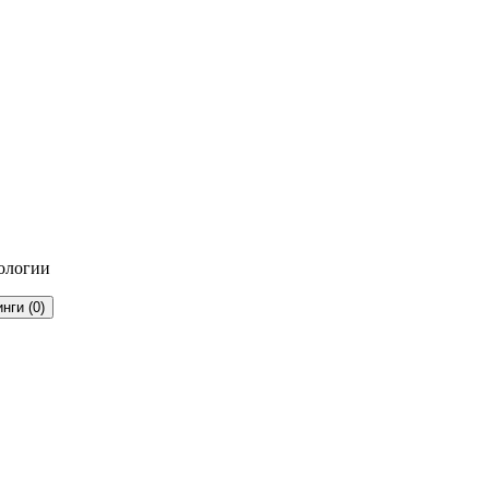
ологии
инги
(
0
)