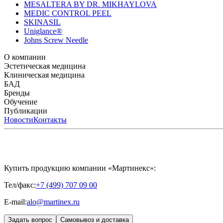
MESALTERA BY DR. MIKHAYLOVA
MEDIC CONTROL PEEL
SKINASIL
Uniglance®
Johns Screw Needle
О компании
История компании
Эстетическая медицина
Научный центр
Учебный центр
Патенты
Лабо
Биорепарация
Клиническая медицина
Филлеры
Биоревитализация
Мезотерапия
Химичес
HYALREPAIR® CHONDROreparant
БАД
HYALREPAIR® DENTAL
CYTOHYALEX
Бренды
APRILINE®
Обучение
Astrali
CYTOHYALEX®
GERnétic International
HYAL
MIKHAYLOVA
Расписание мероприятий
Публикации
MEDIC CONTROL PEEL
Программы обучения
SKINASIL
Преподаватели
Uniglance®
З
ЖУРНАЛ LES NOUVELLES ESTHÉTIQUES
Новости
Контакты
ЖУРНАЛ «ИНЪ
Купить продукцию компании «Мартинекс»:
Тел/факс:
+7 (499) 707 09 00
E-mail:
alo@martinex.ru
Задать вопрос
Самовывоз и доставка