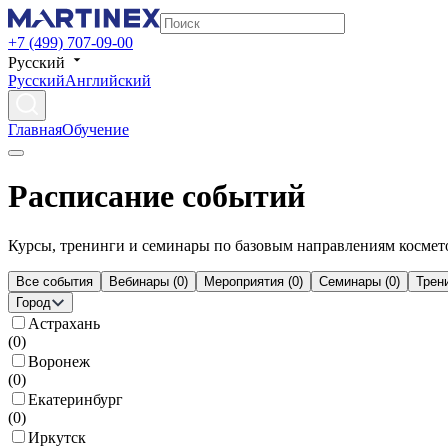
+7 (499) 707-09-00
Русский
Русский
Английский
Главная
Обучение
Расписание событий
Курсы, тренинги и семинары по базовым направлениям космет
Все события
Вебинары
(
0
)
Мероприятия
(
0
)
Семинары
(
0
)
Трен
Город
Астрахань
(
0
)
Воронеж
(
0
)
Екатеринбург
(
0
)
Иркутск