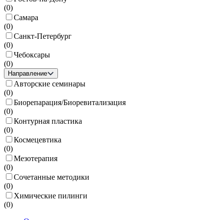
(
0
)
Самара
(
0
)
Санкт-Петербург
(
0
)
Чебоксары
(
0
)
Направление
Авторские семинары
(
0
)
Биорепарация/Биоревитализация
(
0
)
Контурная пластика
(
0
)
Космецевтика
(
0
)
Мезотерапия
(
0
)
Сочетанные методики
(
0
)
Химические пилинги
(
0
)