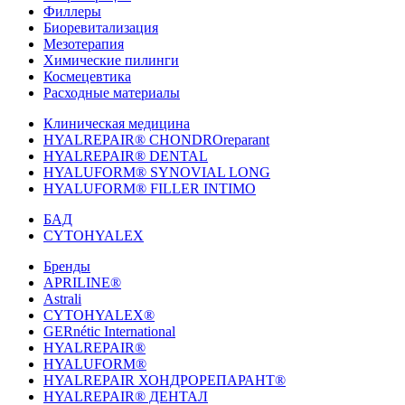
Филлеры
Биоревитализация
Мезотерапия
Химические пилинги
Космецевтика
Расходные материалы
Клиническая медицина
HYALREPAIR® CHONDROreparant
HYALREPAIR® DENTAL
HYALUFORM® SYNOVIAL LONG
HYALUFORM® FILLER INTIMO
БАД
CYTOHYALEX
Бренды
APRILINE®
Astrali
CYTOHYALEX®
GERnétic International
HYALREPAIR®
HYALUFORM®
HYALREPAIR ХОНДРОРЕПАРАНТ®
HYALREPAIR® ДЕНТАЛ