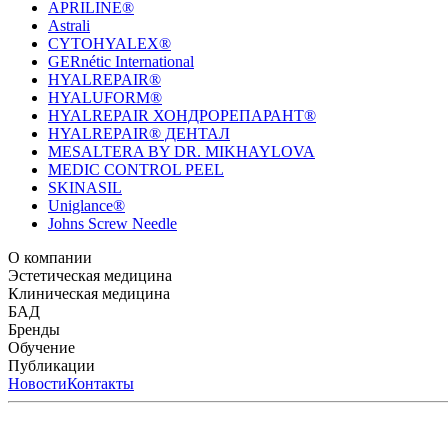
APRILINE®
Astrali
CYTOHYALEX®
GERnétic International
HYALREPAIR®
HYALUFORM®
HYALREPAIR ХОНДРОРЕПАРАНТ®
HYALREPAIR® ДЕНТАЛ
MESALTERA BY DR. MIKHAYLOVA
MEDIC CONTROL PEEL
SKINASIL
Uniglance®
Johns Screw Needle
О компании
История компании
Эстетическая медицина
Научный центр
Учебный центр
Патенты
Лабо
Биорепарация
Клиническая медицина
Филлеры
Биоревитализация
Мезотерапия
Химичес
HYALREPAIR® CHONDROreparant
БАД
HYALREPAIR® DENTAL
CYTOHYALEX
Бренды
APRILINE®
Обучение
Astrali
CYTOHYALEX®
GERnétic International
HYAL
MIKHAYLOVA
Расписание мероприятий
Публикации
MEDIC CONTROL PEEL
Программы обучения
SKINASIL
Преподаватели
Uniglance®
З
ЖУРНАЛ LES NOUVELLES ESTHÉTIQUES
Новости
Контакты
ЖУРНАЛ «ИНЪ